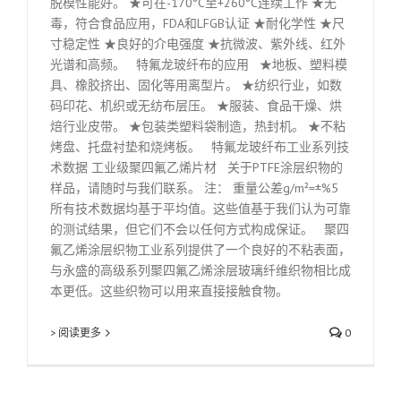
脱模性能好。 ★可在-170°C至+260°C连续工作 ★无
毒，符合食品应用，FDA和LFGB认证 ★耐化学性 ★尺
寸稳定性 ★良好的介电强度 ★抗微波、紫外线、红外
光谱和高频。 特氟龙玻纤布的应用 ★地板、塑料模
具、橡胶挤出、固化等用离型片。 ★纺织行业，如数
码印花、机织或无纺布层压。 ★服装、食品干燥、烘
焙行业皮带。 ★包装类塑料袋制造，热封机。 ★不粘
烤盘、托盘衬垫和烧烤板。 特氟龙玻纤布工业系列技
术数据 工业级聚四氟乙烯片材 关于PTFE涂层织物的
样品，请随时与我们联系。 注： 重量公差g/m²=±%5
所有技术数据均基于平均值。这些值基于我们认为可靠
的测试结果，但它们不会以任何方式构成保证。 聚四
氟乙烯涂层织物工业系列提供了一个良好的不粘表面，
与永盛的高级系列聚四氟乙烯涂层玻璃纤维织物相比成
本更低。这些织物可以用来直接接触食物。
> 阅读更多
0