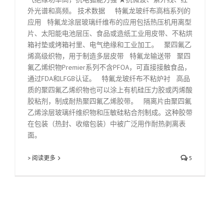
外光谱和高频。 技术数据 特氟龙玻纤布高档系列的
应用 特氟龙涂层玻璃纤维布的应用包括热压机用离型
片、太阳能电池层压、食品或造纸工业用皮带、不粘烘
箱衬垫或烤箱衬里、电气绝缘和工业加工。 聚四氟乙
烯高级织物，用于制造多层皮带 特氟龙输送带 聚四
氟乙烯织物Premier系列不含PFOA，可直接接触食品，
通过FDA和LFGB认证。 特氟龙玻纤布不粘炉衬 高品
质的聚四氟乙烯织物也可以涂上有机硅压力胶或丙烯酸
胶粘剂，制成耐热聚四氟乙烯胶带。 隔离片由聚四氟
乙烯涂层玻璃纤维织物和压敏硅粘合剂制成。这种胶带
在包装（热封、收缩包装）中被广泛用作耐热剥离表
面。
> 阅读更多
5