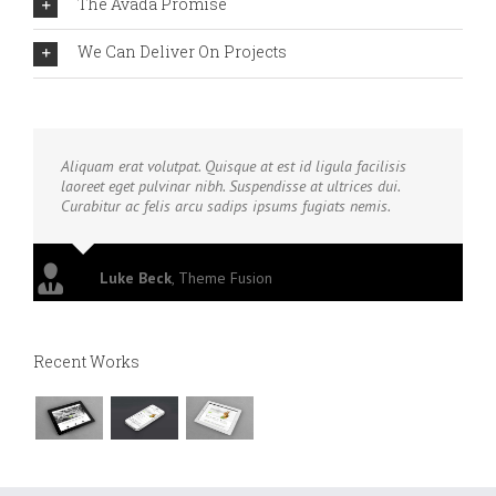
The Avada Promise
We Can Deliver On Projects
Aliquam erat volutpat. Quisque at est id ligula facilisis
laoreet eget pulvinar nibh. Suspendisse at ultrices dui.
Curabitur ac felis arcu sadips ipsums fugiats nemis.
Luke Beck
,
Theme Fusion
Recent Works