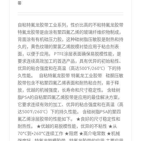
带
自粘特氟龙胶带工业系列，性价比高的不粘特氟龙胶带
特氟龙胶带是由涂有聚四氟乙烯的玻璃纤维织物制成，
背面涂有有机硅压力胶。这种硅树脂压敏胶是耐热和持
久的，黄色纹理的聚氯乙烯脱模衬垫应用于粘合剂表
面，以便于应用。 PTFE涂层表面确保易脱模性能，是
要求连续高效加工的首选产品，具有优异的初始粘性、
优异的粘合强度和在高温（高达500˚F/260˚C）下的持
久性能。 自粘特氟龙胶带 特氟龙工业胶带 硅酮压敏
胶带包含不粘聚四氟乙烯表面和耐热粘合剂，易于释
放，优越的机械强度，长寿命和尺寸稳定性。 含硅树
脂PSA的自粘聚四氟乙烯胶带是应用的最佳解决方案，
它要求连续有效的加工、优异的粘合强度和在高温（高
达500˚F/260˚C）下的持久性能。 含硅树脂PSA的聚四
氟乙烯涂层胶带的性能如下。 ★良好的尺寸稳定性和
耐热性。 ★优越的易脱模性能，优异的不粘性 ★从
70°C到+260°C连续工作 ★阻燃 ★高介电常数 ★机械
强度好 特氟龙脱模胶带 特氟龙胶带的应用 主要应用