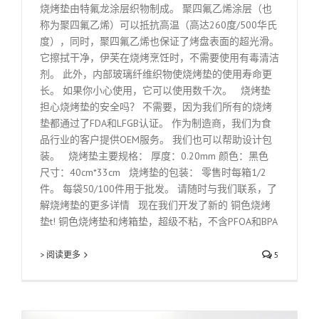
烧烤垫由特氟龙涂层织物制成。 聚四氟乙烯涂层（也
称为聚四氟乙烯）可以抵抗高温（高达260度/500华氏
度），同时，聚四氟乙烯也保证了烤盘表面的超光滑。
它擦拭干净，伊芙在烧烤烹饪时，不需要使用有毒清洁
剂。 此外，内部玻璃纤维织物使烧烤垫的使用寿命更
长。 如果你小心使用，它可以使用数千次。 烧烤垫
担心烧烤垫的安全吗？ 不需要，因为我们所有的烧烤
垫都通过了FDA和LFGB认证。 作为制造商，我们为食
品行业的客户提供OEM服务。 我们也可以帮助设计包
装。 烧烤垫主要规格： 厚度：0.20mm 颜色：黑色
尺寸：40cm*33cm 烧烤垫的包装： 零售时每箱1/2
件。 每袋50/100件用于批发。 请随时与我们联系，了
解烧烤垫的更多详情 现在我们开发了新的 铜色烧烤
垫t! 铜色烧烤垫和烤箱垫，超级不粘，不含PFOA和BPA
> 阅读更多
5