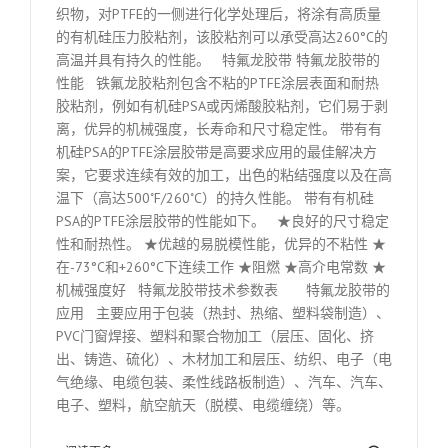
织物，对PTFE的一侧进行化学处理后，将涂有高质量
的有机硅压力胶粘剂，该胶粘剂可以承受高达260°C的
高温并具有持久的性能。 特氟龙胶带 特氟龙胶带的
性能 铁氟龙胶粘剂包含不粘的PTFE涂层表面和耐热
胶粘剂，例如有机硅PSA或丙烯酸胶粘剂，它们易于剥
离，优异的机械强度，长寿命和尺寸稳定性。 带有有
机硅PSA的PTFE涂层胶带是高要求应用的最佳解决方
案，它要求连续有效的加工，出色的粘结强度以及在高
温下（高达500˚F/260˚C）的持久性能。 带有有机硅
PSA的PTFE涂层胶带的性能如下。 ★良好的尺寸稳定
性和耐热性。 ★优越的易脱模性能，优异的不粘性 ★
在-73°C和+260°C下连续工作 ★阻燃 ★高介电常数 ★
机械强度好 特氟龙胶带技术参数表 特氟龙胶带的
应用 主要应用于包装（热封、热缩、塑料袋制造）、
PVC门窗焊接、塑料和聚合物加工（层压、固化、挤
出、铸造、硫化）、木材加工和层压、纺织、电子（电
气绝缘、电缆包装、柔性线路板制造）、汽车、汽车、
电子、塑料，航空航天（脱模、电缆缠绕）等。