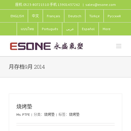
跳
座机 0523-80721510 手机 13901437262
|
sales@esone.com
过
内
ENGLISH
中文
Français
Deutsch
Türkçe
Pусский
容
แบบไทย
Português
عربى
Español
More
月存档
9月 2014
烧烤垫
Ms. PTFE
|
分类：
烧烤垫
|
标签：
烧烤垫