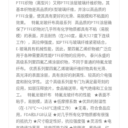
PTFE织物（离型片）又称PTFE涂层玻璃纤维织物，其
基本织物是高品质的E型玻璃纤维，并涂以高品质的
PTFE含量，使其具有更好的光滑、易脱模和不粘面的
效果。 特氟龙玻纤布高级系列 高品质的PTFE涂层确
保了PTFE织物对几乎所有化学物质都具有不粘（易脱
模）的表面，并且耐热（在260度，最大327度下连续
工作），高拉伸强度，如PTFE与玻璃纤维紧密结合，
E-玻璃具有机械性能，因此，聚四氟乙烯织物被广泛应
用于各种需要高性能PTFE织物的应用中。 泰兴永盛的
高级系列聚四氟乙烯涂层织物，不同于普通的特氟龙玻
纤布。 优质系列聚四氟乙烯玻璃纤维织物具有光滑、
高光泽的表面涂层，具有良好的剥离性、较高的介电强
度和耐化学性。 这个高级系列是专门为满足最苛刻的
应用，如层压释放片，食品输送带，电气绝缘和工业加
工。 特氟龙玻纤布 特氟龙玻纤布的性能 ★表面不
粘手，易脱模，清洁 ★低摩擦系数 ★优异的耐温性
（在-170℃～+260℃连续工作） ★无毒，符合食品应
用，FDA和LFGB认证 ★对几乎所有化学物质都有很强
的抵抗力 ★尺寸稳定性好，抗拉强度强 ★灵活性 ★电
气绝缘功率高，抗电弧能力强 ★抗微波、紫外线、红