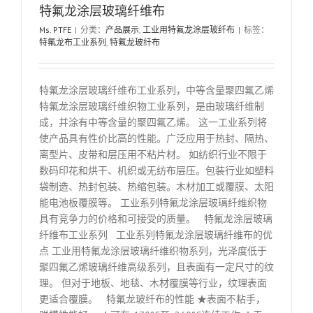
特氟龙涂层玻璃纤维布
Ms. PTFE
|
分类：
产品展示
,
工业用特氟龙涂层玻纤布
|
标签：
特氟龙布工业系列
,
特氟龙玻纤布
特氟龙涂层玻璃纤维布工业系列，中等含量聚四氟乙烯
特氟龙涂层玻璃纤维织物工业系列，是由玻璃纤维制
成，并涂有中等含量的聚四氟乙烯。 这一工业系列将
使产品具有性价比高的性能。广泛应用于热封、隔热、
离型片、皮带和层压用不粘片材。 如纺织行业不限于
数码印花和烘干、机织或无纺布层压。包装行业如塑料
袋制造、热封包装、热缩包装。木材加工或覆膜、太阳
能电池板覆膜等。 工业系列特氟龙涂层玻璃纤维织物
具有竞争力的价格和可接受的质量。 特氟龙涂层玻璃
纤维布工业系列 工业系列特氟龙涂层玻璃纤维布的优
点 工业用特氟龙涂层玻璃纤维织物系列，光泽度低于
聚四氟乙烯玻璃纤维高级系列，且表面有一定尺寸的纹
理。 但对于地板、地毯、木材覆膜等行业，纹理表面
更适合覆膜。 特氟龙玻纤布的性能 ★表面不粘手，