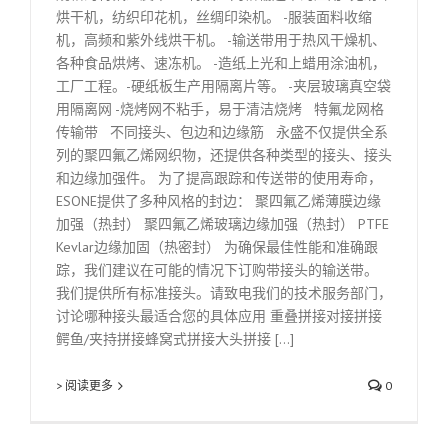
烘干机，纺织印花机，丝绸印染机。 -服装面料收缩
机，高频和紫外线烘干机。 -输送带用于热风干燥机、
各种食品烘烤、速冻机。 -造纸上光和上蜡用涂油机，
工厂工程。-硬纸板生产用隔离片等。 -夹层玻璃真空袋
用隔离网 -烧烤网不粘手，易于清洁烧烤 特氟龙网格
传输带 不同接头、包边和边缘筋 永盛不仅提供全系
列的聚四氟乙烯网织物，还提供各种类型的接头、接头
和边缘加强件。 为了提高跟踪和传送带的使用寿命，
ESONE提供了多种风格的封边： 聚四氟乙烯薄膜边缘
加强（热封） 聚四氟乙烯玻璃边缘加强（热封） PTFE
Kevlar边缘加固（热密封） 为确保最佳性能和准确跟
踪，我们建议在可能的情况下订购带接头的输送带。
我们提供所有标准接头。请致电我们的技术服务部门，
讨论哪种接头最适合您的具体应用 重叠拼接对接拼接
鳄鱼/夹持拼接蜂窝式拼接大头拼接 [...]
> 阅读更多
0