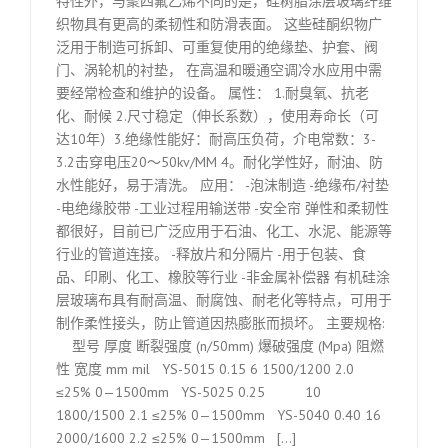
特性外，与聚四氟乙烯不同的是，硅树脂涂层玻璃纤维
织物具有更高的柔韧性和防滑表面。 这些硅酮织物广
泛用于制造可拆卸、可重复使用的绝缘垫、护套、阀
门、涡轮机的衬垫， 在高温和暖通空调冷水应用中需
要经常检查和维护的设备。 属性： 1.耐臭氧、抗老
化、耐候 2.尺寸稳定（伸长系数），使用寿命长（可
达10年）3.绝缘性能好：耐高压负荷，介电常数：3-
3.2击穿电压20～50kv/MM 4。耐化学性好，耐油、防
水性能好，易于清洗。 应用： -泡沫制造 -绝缘布/衬垫
-电绝缘胶带 -工业过程用输送带 -安全帘 弹性和柔韧性
都很好，目前已广泛应用于石油、化工、水泥、能源等
行业的管道连接。 -释放片和分隔片 -用于包装、食
品、印刷、化工、橡胶等行业 -非金属补偿器 有机硅涂
层玻璃布具有耐高温、耐腐蚀、耐老化等特点，可用于
制作柔性接头，防止管道因热膨胀而损坏。 主要规格:
型号 厚度 断裂强度 (n/50mm) 爆破强度 (Mpa) 阻燃
性 宽度 mm mil YS-5015 0.15 6 1500/1200 2.0
≤25% 0—1500mm YS-5025 0.25 10
1800/1500 2.1 ≤25% 0—1500mm YS-5040 0.40 16
2000/1600 2.2 ≤25% 0—1500mm [...]