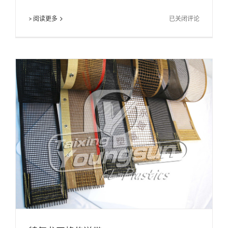
单
> 阅读更多
已关闭评论
面
四
氟
布