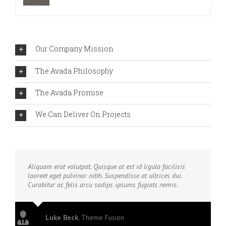
Our Company Mission
The Avada Philosophy
The Avada Promise
We Can Deliver On Projects
Aliquam erat volutpat. Quisque at est id ligula facilisis
laoreet eget pulvinar nibh. Suspendisse at ultrices dui.
Curabitur ac felis arcu sadips ipsums fugiats nemis.
Luke Beck
,
Theme Fusion