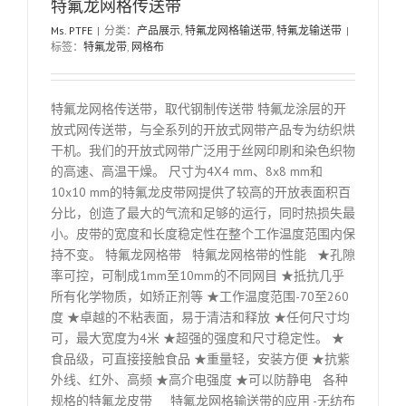
特氟龙网格传送带
Ms. PTFE
|
分类：
产品展示
,
特氟龙网格输送带
,
特氟龙输送带
|
标签：
特氟龙带
,
网格布
特氟龙网格传送带，取代钢制传送带 特氟龙涂层的开
放式网传送带，与全系列的开放式网带产品专为纺织烘
干机。我们的开放式网带广泛用于丝网印刷和染色织物
的高速、高温干燥。 尺寸为4X4 mm、8x8 mm和
10x10 mm的特氟龙皮带网提供了较高的开放表面积百
分比，创造了最大的气流和足够的运行，同时热损失最
小。皮带的宽度和长度稳定性在整个工作温度范围内保
持不变。 特氟龙网格带 特氟龙网格带的性能 ★孔隙
率可控，可制成1mm至10mm的不同网目 ★抵抗几乎
所有化学物质，如矫正剂等 ★工作温度范围-70至260
度 ★卓越的不粘表面，易于清洁和释放 ★任何尺寸均
可，最大宽度为4米 ★超强的强度和尺寸稳定性。 ★
食品级，可直接接触食品 ★重量轻，安装方便 ★抗紫
外线、红外、高频 ★高介电强度 ★可以防静电 各种
规格的特氟龙皮带 特氟龙网格输送带的应用 -无纺布