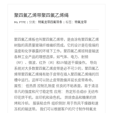
聚四氟乙烯带聚四氟乙烯绳
Ms. PTFE
|
分类：
特氟龙带四氟导条
|
标签：
特氟龙带
聚四氟乙烯板也叫聚四氟乙烯带，是由涂有聚四氟乙烯
树脂的高质量玻璃纤维编织而成。它的设计是在极端的
温度和化学暴露的环境下工作。聚四氟乙烯班特是输送
各种工业产品的理想选择，如气体、电力、射频
（RF）、微波、红外（IR）和UV输送干燥操作。 导向
系统对大多数聚四氟乙烯皮带是必不可少的，聚四氟乙
烯带聚四氟乙烯绳有助于皮带在插入聚四氟乙烯绳的凹
槽中运行。这样可以防止皮带跑偏并延长皮带寿命。
属性： 低热质 控制孔隙度 优良的不粘表面，易于清洁
非凡的强度和尺寸稳定性 应用： 热定形合成纱 无纺布
印花烘干机，丝印机和染色机。 烘焙食品和糖果的烘
烤和冷却。 服装粘合件 组织侧封 用于热风干燥器和速
冻机的输送带。 我们可以根据客户的尺寸制作特氟龙