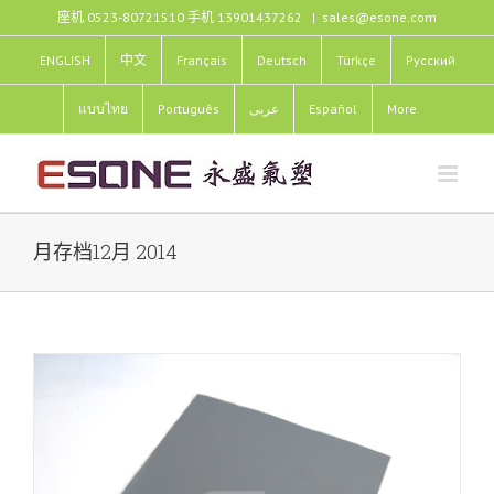
跳
座机 0523-80721510 手机 13901437262
|
sales@esone.com
过
内
ENGLISH
中文
Français
Deutsch
Türkçe
Pусский
容
แบบไทย
Português
عربى
Español
More
月存档
12月 2014