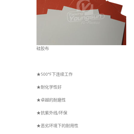
硅胶布
★500°F下连续工作
★耐化学性好
★卓越的耐磨性
★抗紫外线/环保
★恶劣环境下的耐用性