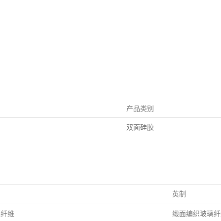
产品类别
双面硅胶
英制
璃纤维
缎面编织玻璃纤