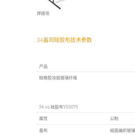
焊接帘
34盎司硅胶布技术参数
产品
硅橡胶涂层玻璃纤维
34 oz 硅胶布YS5075
属性
公制
基布
缎面编织玻