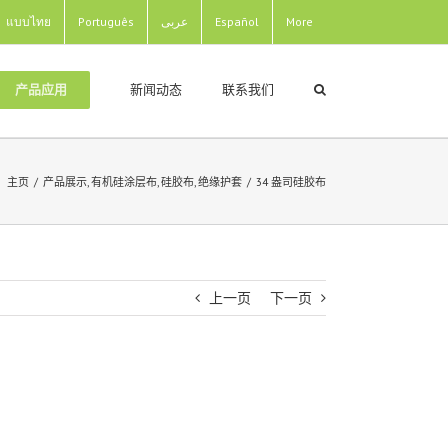
แบบไทย
Português
عربى
Español
More
新闻动态
联系我们
产品应用
主页
/
产品展示
,
有机硅涂层布
,
硅胶布
,
绝缘护套
/
34 盎司硅胶布
上一页
下一页