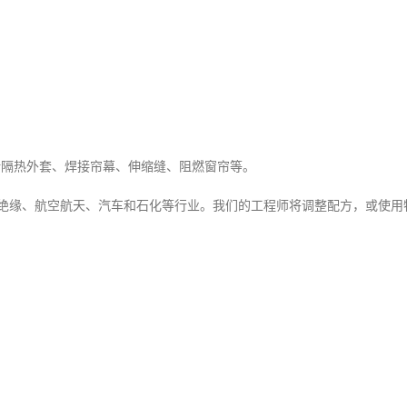
括隔热外套、焊接帘幕、伸缩缝、阻燃窗帘等。
、航空航天、汽车和石化等行业。我们的工程师将调整配方，或使用特殊织物