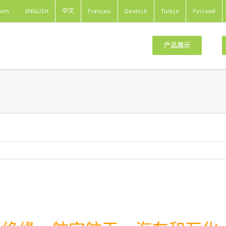
com
ENGLISH
中文
Français
Deutsch
Türkçe
Pусский
产品展示