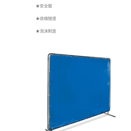
★安全服
★收缩隧道
★泡沫制造