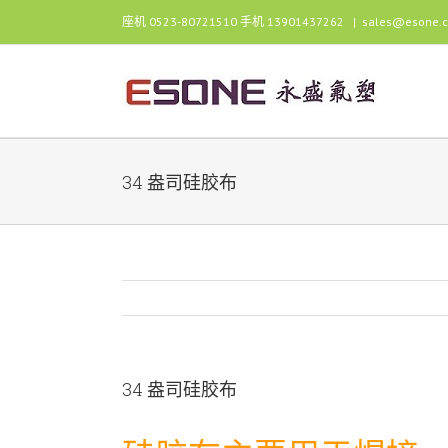
跳
座机 0523-80721510 手机 13901437262
|
sales@esone.
过
内
容
34 盎司硅胶布
34 盎司硅胶布