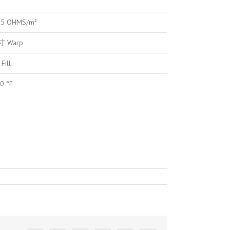
^5 OHMS/m²
英寸 Warp
Fill
0 °F