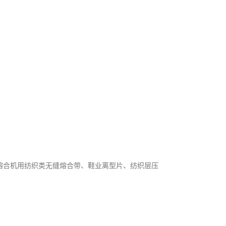
、熔合机用纺织类无缝熔合带、鞋业离型片、纺织层压