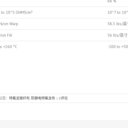
%
68 %
 to 10^5 OHMS/m²
10^7 to 10
N/cm Warp
58.3 lbs/
/cm Fill
56 lbs/英寸 
to +260 °C
-100 to +50
标签：
特氟龙玻纤布
,
防静电特氟龙布
|
2评论