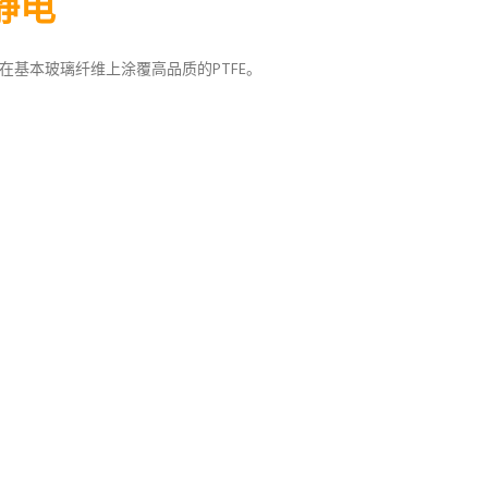
静电
基本玻璃纤维上涂覆高品质的PTFE。