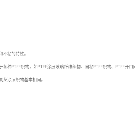
和不粘的特性。
PTFE织物，如PTFE涂层玻璃纤维织物、自粘PTFE织物、PTFE开
氟龙涂层织物基本相同。