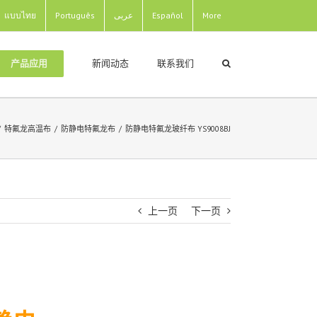
แบบไทย
Português
عربى
Español
More
新闻动态
联系我们
产品应用
/
特氟龙高温布
/
防静电特氟龙布
/
防静电特氟龙玻纤布 YS9008BJ
上一页
下一页