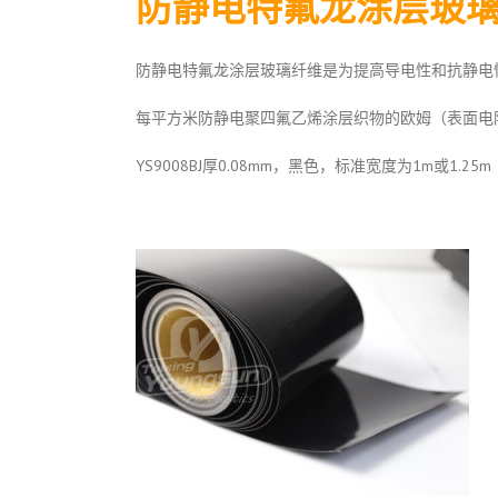
防静电特氟龙涂层玻
防静电特氟龙涂层玻璃纤维是为提高导电性和抗静电性
每平方米防静电聚四氟乙烯涂层织物的欧姆（表面电阻）
YS9008BJ厚0.08mm，黑色，标准宽度为1m或1.2