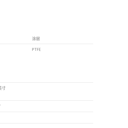
涂层
PTFE
 英寸
寸