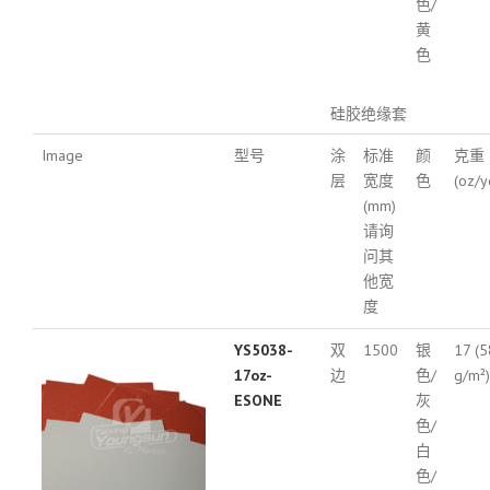
色/
黄
色
硅胶绝缘套
Image
型号
涂
标准
颜
克重
层
宽度
色
(oz/y
(mm)
请询
问其
他宽
度
YS5038-
双
1500
银
17 (
17oz-
边
色/
g/m²)
ESONE
灰
色/
白
色/