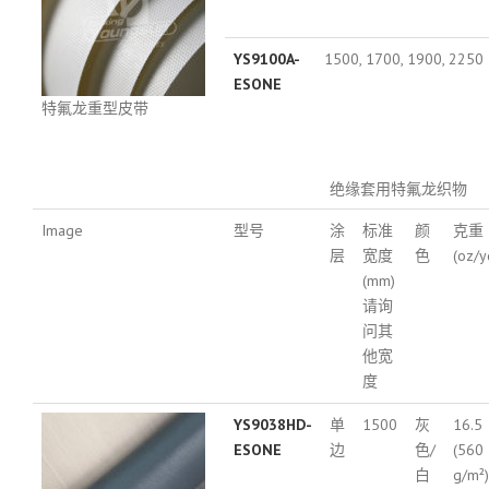
YS9100A-
1500, 1700, 1900, 2250
ESONE
特氟龙重型皮带
绝缘套用特氟龙织物
Image
型号
涂
标准
颜
克重
层
宽度
色
(oz/y
(mm)
请询
问其
他宽
度
YS9038HD-
单
1500
灰
16.5
ESONE
边
色/
(560
白
g/m²)