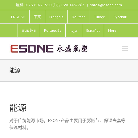
跳
座机 0523-80721510 手机 13901437262
|
sales@esone.com
过
内
ENGLISH
中文
Français
Deutsch
Türkçe
Pусский
容
แบบไทย
Português
عربى
Español
More
能源
能源
对于传统能源市场，ESONE产品主要用于膨胀节、保温夹套等
保温材料。