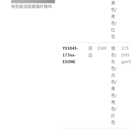
黄
有机硅涂层玻璃纤维布
色/
黑
色/
红
色
YS5045-
双
1500
银
17.5
17.5oz-
边
色/
(595
ESONE
灰
g/m²)
色/
白
色/
黄
色/
黑
色/
红
色