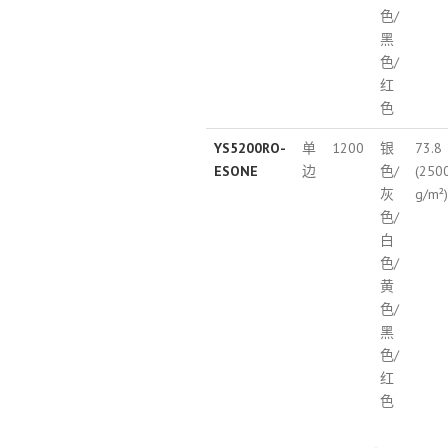
色/
黑
色/
红
色
YS5200RO-
单
1200
银
73.8
ESONE
边
色/
(250
灰
g/m²)
色/
白
色/
黄
色/
黑
色/
红
色