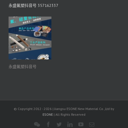
永盛氟塑抖音号 357162337
永盛氟塑抖音号
© Copyright 2012 -
2026 | Jiangsu ESONE New Material Co.,Ltd by
ESONE
| All Rights Reserved
WeChat
Facebook
Twitter
LinkedIn
YouTube
电