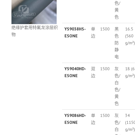
色/
黄
色
绝缘护套用特氟龙涂层织
YS9038HS-
单
1500
黑
16.5
物
ESONE
边
色
(560
防
g/m²)
静
电
YS9040HD-
双
1500
灰
18 (
ESONE
边
色/
g/m²)
白
色/
黄
色
YS9086HD-
单
1500
灰
34
ESONE
边
色/
(115
白
g/m²)