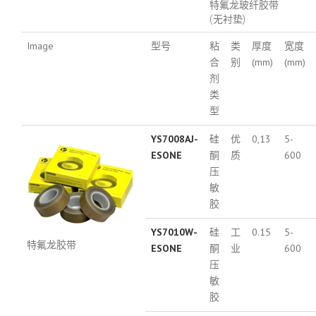
特氟龙玻纤胶带
(无衬垫)
Image
型号
粘
类
厚度
宽度
合
别
(mm)
(mm)
剂
类
型
YS7008AJ-
硅
优
0,13
5-
ESONE
酮
质
600
压
敏
胶
YS7010W-
硅
工
0.15
5-
特氟龙胶带
ESONE
酮
业
600
压
敏
胶