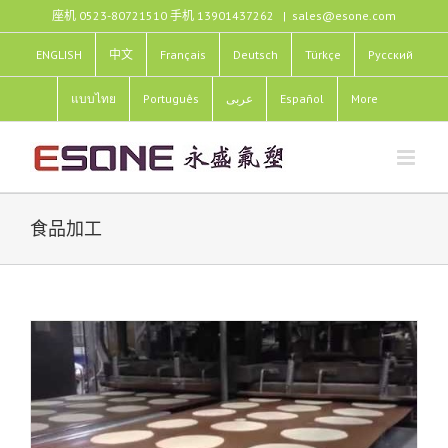
跳
座机 0523-80721510 手机 13901437262
|
sales@esone.com
过
内
ENGLISH
中文
Français
Deutsch
Türkçe
Pусский
容
แบบไทย
Português
عربى
Español
More
食品加工