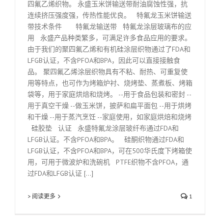
四氟乙烯织物。 永盛玉米饼输送带耐油腐蚀性强，抗
连续挤压强度强，传热性能优良。 特氟龙玉米饼输送
带技术条件 特氟龙输送带 特氟龙涂层玻璃布的应
用 永盛产品种类繁多，可满足许多食品应用的要求。
由于我们的聚四氟乙烯和有机硅涂层织物通过了FDA和
LFGB认证，不含PFOA和BPA，因此可以直接接触食
品。 聚四氟乙烯涂层织物具有不粘、耐热、可重复使
用等特点，也可作为烤箱炉衬、烧烤垫、蒸煮板、烤箱
袋等，用于家庭烘焙和烧烤。 --用于食品包装和密封 --
用于真空干燥 --做玉米饼，披萨和扁平面包 --用于烘烤
和干燥 --用于蒸汽烹饪 --家庭使用，如家庭烘焙和烧烤
硅胶垫 认证 永盛特氟龙涂层玻纤布通过FDA和
LFGB认证。不含PFOA和BPA。 硅酮织物通过FDA和
LFGB认证，不含PFOA和BPA，可在500华氏度下烤箱使
用，可用于微波炉和洗碗机 PTFE织物不含PFOA，通
过FDA和LFGB认证 [...]
> 阅读更多
1