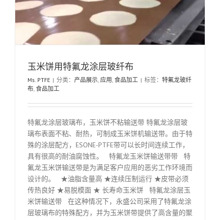
玉米饼用特氟龙涂层玻纤布
Ms. PTFE
|
分类：
产品展示
,
应用
,
食品加工
|
标签：
特氟龙玻纤
布
,
食品加工
特氟龙涂层玻璃布，玉米饼不粘输送带 特氟龙涂层玻
璃布表面不粘、耐热，可制成玉米饼机输送带。由于特
殊的涂层配方，ESONE-PTFE带可以长时间连续工作，
具有很高的耐油腐蚀性。 特氟龙玉米饼输送带带 特
氟龙玉米饼输送带是为满足客户应用的恶劣工作环境而
设计的。 ★油脂含量高 ★连续压制运行 ★皮带必须
传热良好 ★易脱模面 ★ 长寿命玉米饼 特氟龙涂层玉
米饼输送带 在这种情况下，永盛公司采用了特氟龙涂
层玻璃布的特殊配方，并为玉米饼带提供了高含量的聚