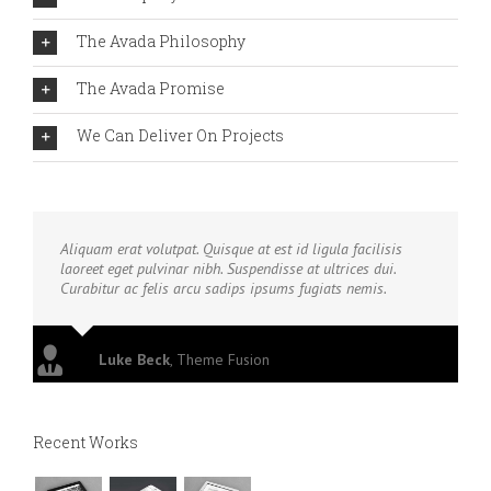
The Avada Philosophy
The Avada Promise
We Can Deliver On Projects
Aliquam erat volutpat. Quisque at est id ligula facilisis
laoreet eget pulvinar nibh. Suspendisse at ultrices dui.
Curabitur ac felis arcu sadips ipsums fugiats nemis.
Luke Beck
,
Theme Fusion
Recent Works