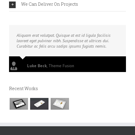
We Can Deliver On Projects
Aliquam erat volutpat. Quisque at est id ligula facilisis
laoreet eget pulvinar nibh. Suspendisse at ultrices dui.
Curabitur ac felis arcu sadips ipsums fugiats nemis.
Luke Beck
,
Theme Fusion
Recent Works