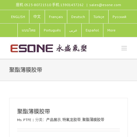
跳
座机 0523-80721510 手机 13901437262
|
sales@esone.com
过
内
ENGLISH
中文
Français
Deutsch
Türkçe
Pусский
容
แบบไทย
Português
عربى
Español
More
聚酯薄膜胶带
聚酯薄膜胶带
Ms. PTFE
|
分类：
产品展示
,
特氟龙胶带
,
聚酯薄膜胶带