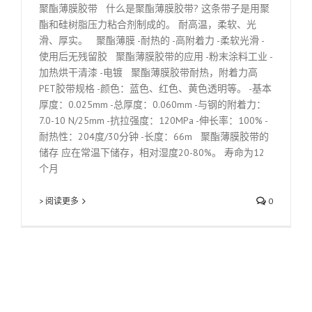
聚酯薄膜胶带 什么是聚酯薄膜胶带? 这条带子是用聚
酯和硅树脂压力粘合剂制成的。 耐高温，柔软、光
滑、厚实。 聚酯薄膜 -耐热的 -高附着力 -柔软光滑 -
使用后无残留胶 聚酯薄膜胶带的应用 -粉末涂料工业 -
加热烘干清漆 -电镀 聚酯薄膜胶带耐热，附着力高
PET胶带规格 -颜色：蓝色、红色、黄色透明等。 -基本
厚度：0.025mm -总厚度：0.060mm -与钢的附着力：
7.0-10 N/25mm -抗拉强度：120MPa -伸长率：100% -
耐热性：204度/30分钟 -长度：66m 聚酯薄膜胶带的
储存 应在常温下储存，相对湿度20-80%。 寿命为12
个月
> 阅读更多
0