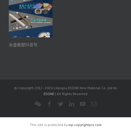
永盛氟塑抖音号
© Copyright 2012 -
2026 | Jiangsu ESONE New Material Co.,Ltd by
ESONE
| All Rights Reserved
WeChat
Facebook
Twitter
LinkedIn
YouTube
电
邮
This site is protected by
wp-copyrightpro.com