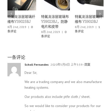
涂层玻璃纤
特氟龙涂层玻璃布
特氟龙涂层玻璃纤
特氟龙薄膜层
025BJ
YS9023BJ，防静
维布 YS9013BJ
布YS6040
电片和皮带
 2019
|
0
8月 2nd, 2019
|
1
6月 29th, 2019
条评论
条评论
8月 2nd, 2019
|
0
条评论
一条评论
Scholl Fernandes
2020年5月8日 上午3:59
- 回复
Dear Sir,
We are a trading company and we also manufacture
heating systems.
Our products also include ptfe cloth / sheet.
So we would like to consider your products for our