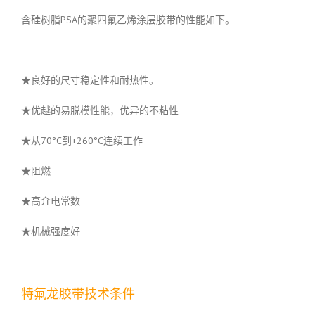
含硅树脂PSA的聚四氟乙烯涂层胶带的性能如下。
★良好的尺寸稳定性和耐热性。
★优越的易脱模性能，优异的不粘性
★从70°C到+260°C连续工作
★阻燃
★高介电常数
★机械强度好
特氟龙胶带技术条件