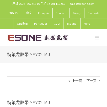
跳
座机 0523-80721510 手机 13901437262
|
sales@esone.com
过
内
ENGLISH
中文
Français
Deutsch
Türkçe
Pусский
容
แบบไทย
Português
عربى
Español
More
特氟龙胶带 YS7025AJ
上一页
下一页
特氟龙胶带 YS7025AJ