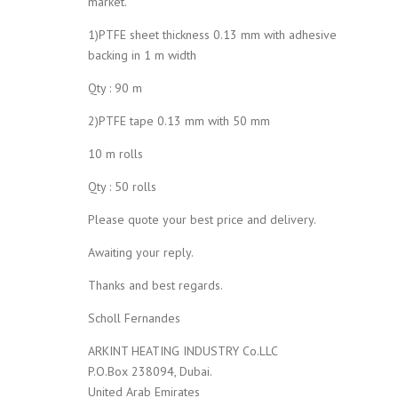
market.
1)PTFE sheet thickness 0.13 mm with adhesive
backing in 1 m width
Qty : 90 m
2)PTFE tape 0.13 mm with 50 mm
10 m rolls
Qty : 50 rolls
Please quote your best price and delivery.
Awaiting your reply.
Thanks and best regards.
Scholl Fernandes
ARKINT HEATING INDUSTRY Co.LLC
P.O.Box 238094, Dubai.
United Arab Emirates