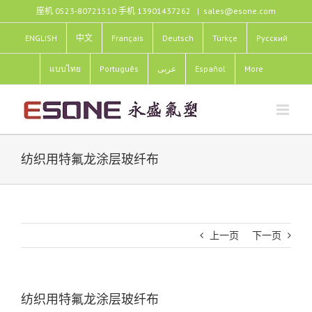
跳
座机 0523-80721510 手机 13901437262
|
sales@esone.com
过
内
ENGLISH
中文
Français
Deutsch
Türkçe
Pусский
容
แบบไทย
Português
عربى
Español
More
纺织用特氟龙涂层玻纤布
上一页
下一页
纺织用特氟龙涂层玻纤布