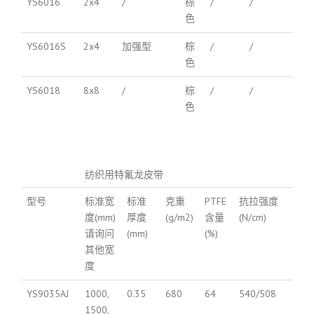
YS6016
2x4
/
棕
/
/
色
YS6016S
2x4
加强型
棕
/
/
色
YS6018
8x8
/
棕
/
/
色
纺织用特氟龙皮带
型号
标准宽
标准
克重
PTFE
抗拉强度
度(mm)
厚度
(g/m2)
含量
(N/cm)
请询问
(mm)
(%)
其他宽
度
YS9035AJ
1000,
0.35
680
64
540/508
1500,