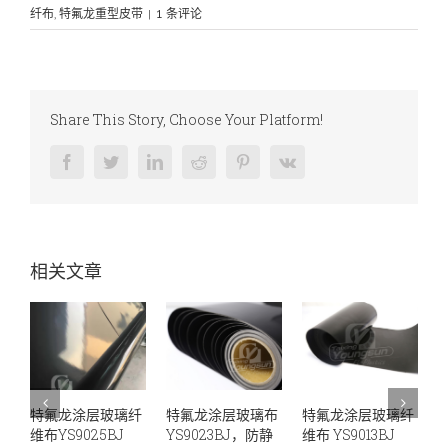
纤布
,
特氟龙重型皮带
|
1 条评论
Share This Story, Choose Your Platform!
Facebook
Twitter
LinkedIn
Reddit
Pinterest
Vk
相关文章
璃纤
特氟龙涂层玻璃布
特氟龙涂层玻璃纤
特氟龙薄膜层压网
J
YS9023BJ，防静
维布 YS9013BJ
布YS6040