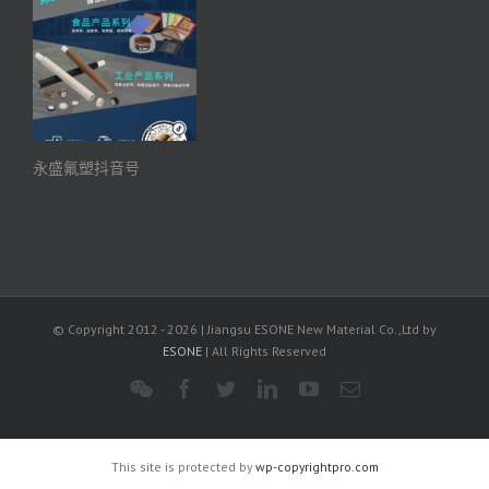
永盛氟塑抖音号
© Copyright 2012 -
2026 | Jiangsu ESONE New Material Co.,Ltd by
ESONE
| All Rights Reserved
WeChat
Facebook
Twitter
LinkedIn
YouTube
电
邮
This site is protected by
wp-copyrightpro.com