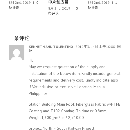
电片和皮带
0
8月 2nd, 2019
|
1
6月 29th, 2019
|
0
条评论
条评论
8月 2nd, 2019
|
0
条评论
一条评论
KENNETH ANN TOLENTINO
2019年3月4日 上午10:00
- 回
复
Hi,
May we request qoutation of the supply and
installation of the below item. Kindly include general
requirements and delivery cost. Kindly indicate also
if Vat inclusive or exclusive. Location: Manila
Philippines.
Station Building Main Roof: Fiberglass Fabric w/PTFE
Coating and T102 Coating. Thickness: 0.8mm,
Weight:1,300g/m2. m² 8,710.00
project: North – South Railway Project