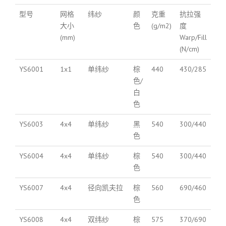
型号
网格
纬纱
颜
克重
抗拉强
大小
色
(g/m2)
度
(mm)
Warp/Fill
(N/cm)
YS6001
1x1
单纬纱
棕
440
430/285
色/
白
色
YS6003
4x4
单纬纱
黑
540
300/440
色
YS6004
4x4
单纬纱
棕
540
300/440
色
YS6007
4x4
径向凯夫拉
棕
560
690/460
色
YS6008
4x4
双纬纱
棕
575
370/690