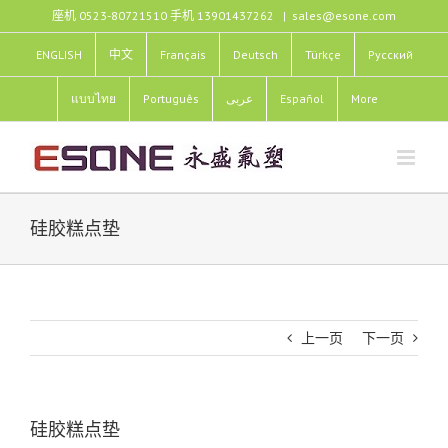
跳
座机 0523-80721510 手机 13901437262
|
sales@esone.com
过
内
ENGLISH
中文
Français
Deutsch
Türkçe
Pусский
容
แบบไทย
Português
عربى
Español
More
硅胶糕点垫
上一页
下一页
硅胶糕点垫