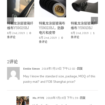
璃纤
特氟龙涂层玻璃布
特氟龙涂层玻璃纤
特氟龙薄膜层压网
J
YS9023BJ，防静
维布 YS9013BJ
布YS6040
电片和皮带
|
0
8月 2nd, 2019
|
1
6月 29th, 2019
|
0
条评论
条评论
8月 2nd, 2019
|
0
条评论
2评论
Emilie Simon
2018年7月19日 下午12:02
- 回复
May I know the standard size, package, MOQ of this
pastry mat? and FOB Shanghai price?
Ms. PTFE
2018年7月19日 下午1:39
- 回复