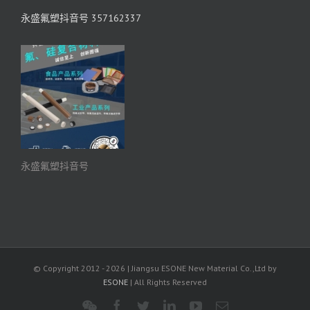
永盛氟塑抖音号 357162337
永盛氟塑抖音号
© Copyright 2012 -
2026 | Jiangsu ESONE New Material Co.,Ltd by
ESONE
| All Rights Reserved
WeChat
Facebook
Twitter
LinkedIn
YouTube
电