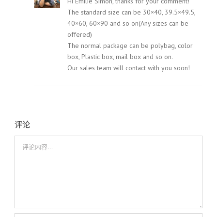
Hi Emilie Simon, thanks for your comment!
The standard size can be 30×40, 39.5×49.5,
40×60, 60×90 and so on(Any sizes can be
offered)
The normal package can be polybag, color
box, Plastic box, mail box and so on.
Our sales team will contact with you soon!
评论
评
论