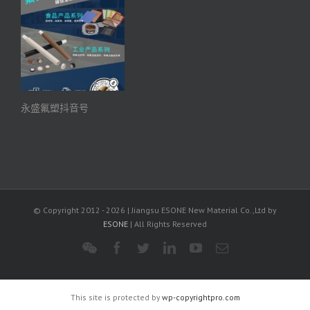
永盛氟塑抖音号
© Copyright 2012 -
2026 | Jiangsu ESONE New Material Co.,Ltd by
ESONE
| All Rights Reserved
WeChat
Facebook
Twitter
LinkedIn
YouTube
电
邮
This site is protected by
wp-copyrightpro.com