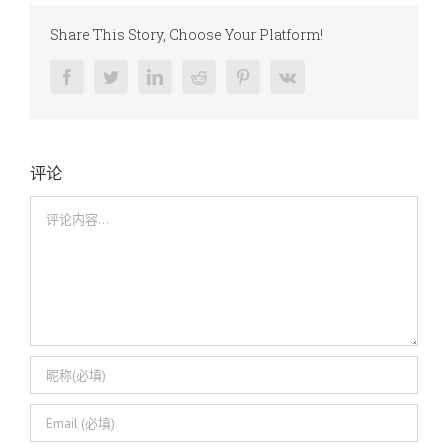
Share This Story, Choose Your Platform!
Facebook
Twitter
LinkedIn
Reddit
Pinterest
Vk
评论
评
论