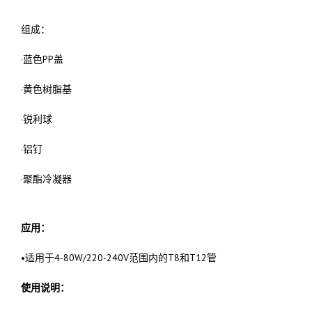
组成：
·蓝色PP盖
·黄色树脂基
·锐利球
·铝钉
·聚酯冷凝器
应用：
•适用于4-80W/220-240V范围内的T8和T12管
使用说明：