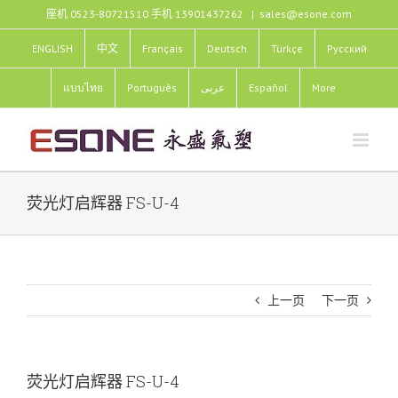
跳
座机 0523-80721510 手机 13901437262
|
sales@esone.com
过
内
ENGLISH
中文
Français
Deutsch
Türkçe
Pусский
容
แบบไทย
Português
عربى
Español
More
荧光灯启辉器 FS-U-4
上一页
下一页
荧光灯启辉器 FS-U-4