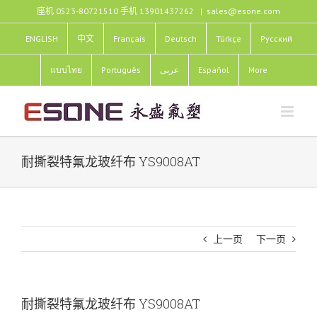
跳
座机 0523-80721510 手机 13901437262
|
sales@esone.com
过
内
ENGLISH
中文
Français
Deutsch
Türkçe
Pусский
容
แบบไทย
Português
عربى
Español
More
耐撕裂特氟龙玻纤布 YS9008AT
上一页
下一页
耐撕裂特氟龙玻纤布 YS9008AT