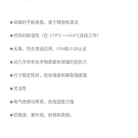
★卓越的不粘表面，易于释放和清洁
★优异的耐温性（在-170℃～+260℃连续工作）
★无毒，符合食品应用，FDA和LFGB认证
★对几乎所有化学物质都有很强的抵抗力
★尺寸稳定性好，抗张强度和撕裂强度强
★灵活性
★电气绝缘功率高，抗电弧能力强
★抗微波、紫外线、射频和高频。