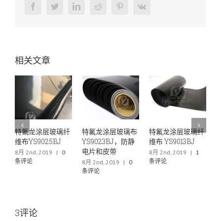
Facebook
Twitter
LinkedIn
Reddit
Pinterest
Vk
相关文章
层玻璃纤
特氟龙涂层玻璃布
特氟龙涂层玻璃纤
特氟龙薄膜层压
25BJ
YS9023BJ，防静
维布 YS9013BJ
布YS6040
电片和皮带
19
|
0
8月 2nd, 2019
|
1
6月 29th, 2019
|
条评论
条评论
8月 2nd, 2019
|
0
条评论
3评论