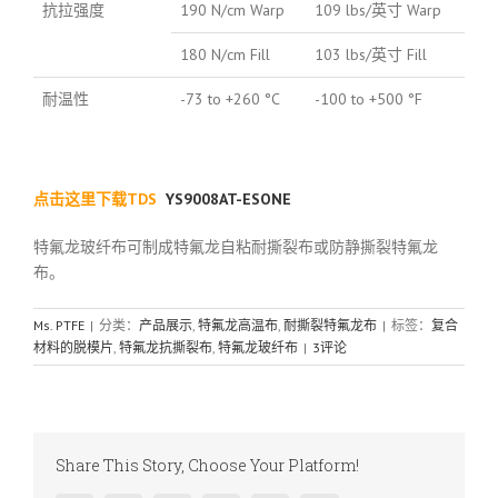
抗拉强度
190 N/cm Warp
109 lbs/英寸 Warp
180 N/cm Fill
103 lbs/英寸 Fill
耐温性
-73 to +260 °C
-100 to +500 °F
点击这里下载TDS
YS9008AT-ESONE
特氟龙玻纤布可制成特氟龙自粘耐撕裂布或防静撕裂特氟龙
布。
Ms. PTFE
|
分类：
产品展示
,
特氟龙高温布
,
耐撕裂特氟龙布
|
标签：
复合
材料的脱模片
,
特氟龙抗撕裂布
,
特氟龙玻纤布
|
3评论
Share This Story, Choose Your Platform!