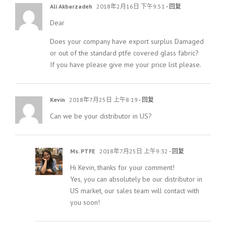
Ali Akbarzadeh
2018年2月16日 下午9:51
- 回复
Dear
Does your company have export surplus Damaged
or out of the standard ptfe covered glass fabric?
If you have please give me your price list please.
Kevin
2018年7月25日 上午8:19
- 回复
Can we be your distributor in US?
Ms. PTFE
2018年7月25日 上午9:32
- 回复
Hi Kevin, thanks for your comment!
Yes, you can absolutely be our distributor in
US market, our sales team will contact with
you soon!