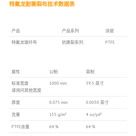
特氟龙耐撕裂布技术数据表
产品
产品系列
涂层
特氟龙玻纤布
抗撕裂系列
PTFE
属性
公制
英制
标准宽度
1000 mm
39.5 英寸
请询问其他宽度
厚度
0.075 mm
0.0030 英寸
克重
135 g/m²
4 oz/yd²
PTFE含量
64 %
64 %