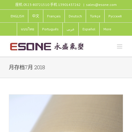
跳
座机 0523-80721510 手机 13901437262
|
sales@esone.com
过
内
ENGLISH
中文
Français
Deutsch
Türkçe
Pусский
容
แบบไทย
Português
عربى
Español
More
月存档
7月 2018