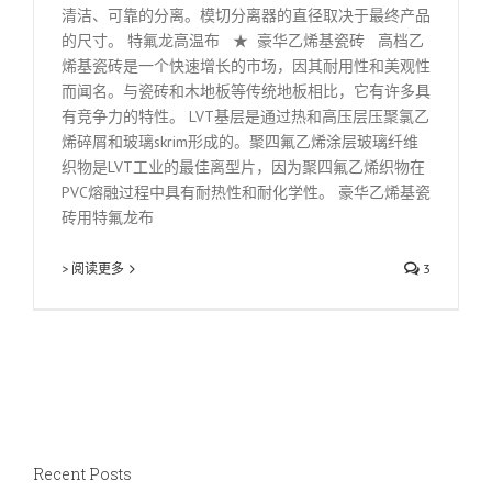
清洁、可靠的分离。模切分离器的直径取决于最终产品
的尺寸。 特氟龙高温布 ★ 豪华乙烯基瓷砖 高档乙
烯基瓷砖是一个快速增长的市场，因其耐用性和美观性
而闻名。与瓷砖和木地板等传统地板相比，它有许多具
有竞争力的特性。 LVT基层是通过热和高压层压聚氯乙
烯碎屑和玻璃skrim形成的。聚四氟乙烯涂层玻璃纤维
织物是LVT工业的最佳离型片，因为聚四氟乙烯织物在
PVC熔融过程中具有耐热性和耐化学性。 豪华乙烯基瓷
砖用特氟龙布
> 阅读更多
3
Recent Posts