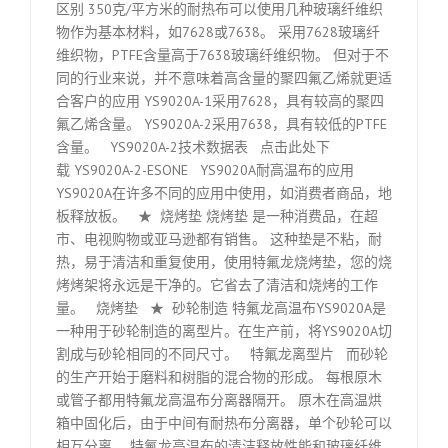
区别 350克/平方米的耐热布可以使用几种玻璃纤维织
物作为基本材料，如7628或7638。 采用7628玻璃纤
维织物，PTFE含量高于7638玻璃纤维织物。 但对于不
同的行业来说，并不意味着高含量的聚四氟乙烯就更适
合客户的应用 YS9020A-1采用7628，具有较高的聚四
氟乙烯含量。 YS9020A-2采用7638，具有较低的PTFE
含量。 YS9020A-2技术数据表 点击此处下
载 YS9020A-2-ESONE YS9020A耐高温布的应用
YS9020A在许多不同的应用中使用，如消费者商品，地
板释放板。 ★ 烧烤垫 烧烤垫 是一种消费品，在超
市、电视购物或亚马逊都有销售。 这种垫是不粘，耐
热，易于清洁和重复使用，使用特氟龙烧烤垫，您的烧
烤烤架将永远是干净的。它省去了清洁和烧烤的工作
量。 烧烤垫 ★ 砂轮制造 特氟龙高温布YS9020A是
一种用于砂轮制造的离型片。在生产前，将YS9020A切
割成与砂轮相同的不同尺寸。 特氟龙离型片 而砂轮
的生产开始于磨料和树脂的混合物的形成。 每根原木
或管子都用特氟龙高温布分离器隔开。 原木在高温烘
箱中固化后，由于中间有耐热布分离器，单个砂轮可以
相互分离。 特氟龙高温布的清洁释放性能和玻璃纤维