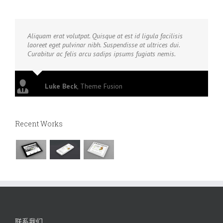
Aliquam erat volutpat. Quisque at est id ligula facilisis
laoreet eget pulvinar nibh. Suspendisse at ultrices dui.
Curabitur ac felis arcu sadips ipsums fugiats nemis.
Luke Beck
,
Theme Fusion
Recent Works
联系我们