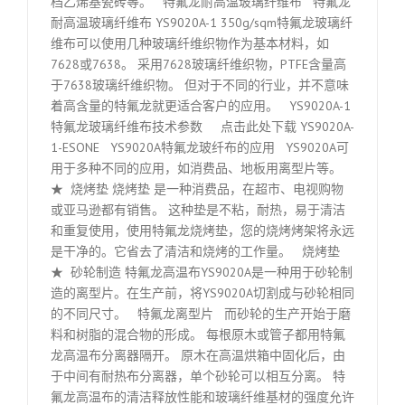
档乙烯基瓷砖等。 特氟龙耐高温玻璃纤维布 特氟龙
耐高温玻璃纤维布 YS9020A-1 350g/sqm特氟龙玻璃纤
维布可以使用几种玻璃纤维织物作为基本材料，如
7628或7638。 采用7628玻璃纤维织物，PTFE含量高
于7638玻璃纤维织物。 但对于不同的行业，并不意味
着高含量的特氟龙就更适合客户的应用。 YS9020A-1
特氟龙玻璃纤维布技术参数 点击此处下载 YS9020A-
1-ESONE YS9020A特氟龙玻纤布的应用 YS9020A可
用于多种不同的应用，如消费品、地板用离型片等。
★ 烧烤垫 烧烤垫 是一种消费品，在超市、电视购物
或亚马逊都有销售。 这种垫是不粘，耐热，易于清洁
和重复使用，使用特氟龙烧烤垫，您的烧烤烤架将永远
是干净的。它省去了清洁和烧烤的工作量。 烧烤垫
★ 砂轮制造 特氟龙高温布YS9020A是一种用于砂轮制
造的离型片。在生产前，将YS9020A切割成与砂轮相同
的不同尺寸。 特氟龙离型片 而砂轮的生产开始于磨
料和树脂的混合物的形成。 每根原木或管子都用特氟
龙高温布分离器隔开。 原木在高温烘箱中固化后，由
于中间有耐热布分离器，单个砂轮可以相互分离。 特
氟龙高温布的清洁释放性能和玻璃纤维基材的强度允许