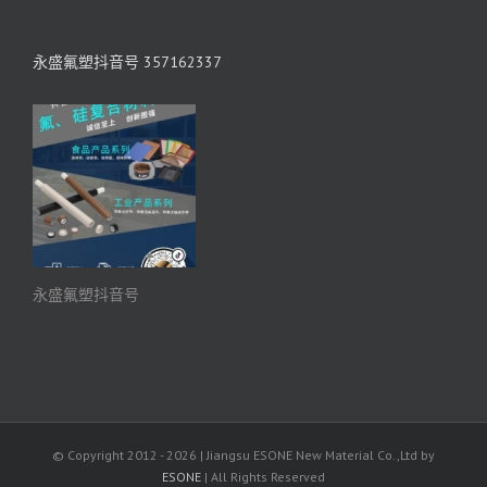
永盛氟塑抖音号 357162337
永盛氟塑抖音号
© Copyright 2012 -
2026 | Jiangsu ESONE New Material Co.,Ltd by
ESONE
| All Rights Reserved