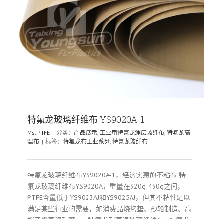
特氟龙玻璃纤维布 YS9020A-1
Ms. PTFE
|
分类：
产品展示
,
工业用特氟龙涂层玻纤布
,
特氟龙高
温布
|
标签：
特氟龙布工业系列
,
特氟龙玻纤布
特氟龙玻璃纤维布YS9020A-1，经济实惠的不粘布 特
氟龙玻璃纤维布YS9020A，重量在320g-430g之间，
PTFE含量低于YS9023AJ和YS9025AJ，但其不粘性足以
满足某些行业的需要，如消费品烧烤垫、砂轮制造、高