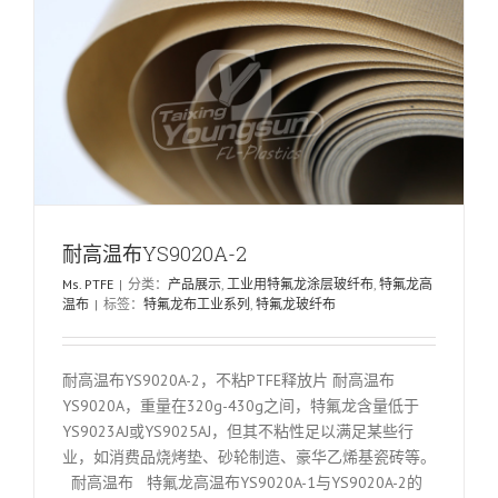
耐高温布YS9020A-2
Ms. PTFE
|
分类：
产品展示
,
工业用特氟龙涂层玻纤布
,
特氟龙高
温布
|
标签：
特氟龙布工业系列
,
特氟龙玻纤布
耐高温布YS9020A-2，不粘PTFE释放片 耐高温布
YS9020A，重量在320g-430g之间，特氟龙含量低于
YS9023AJ或YS9025AJ，但其不粘性足以满足某些行
业，如消费品烧烤垫、砂轮制造、豪华乙烯基瓷砖等。
耐高温布 特氟龙高温布YS9020A-1与YS9020A-2的