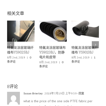
相关文章
璃纤
特氟龙涂层玻璃布
特氟龙涂层玻璃纤
特氟龙薄膜层压网
J
YS9023BJ，防静
维布 YS9013BJ
布YS6040
电片和皮带
|
0
8月 2nd, 2019
|
1
6月 29th, 2019
|
0
条评论
条评论
8月 2nd, 2019
|
0
条评论
8评论
Susan Brierley
2018年7月19日 上午9:59
- 回复
what is the price of the one side PTFE fabric per