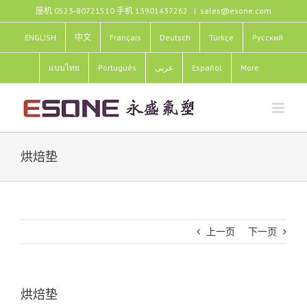
跳
座机 0523-80721510 手机 13901437262
|
sales@esone.com
过
内
ENGLISH
中文
Français
Deutsch
Türkçe
Pусский
容
แบบไทย
Português
عربى
Español
More
烘焙垫
上一页
下一页
烘焙垫