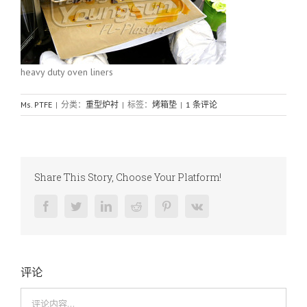
heavy duty oven liners
Ms. PTFE
|
分类：
重型炉衬
|
标签：
烤箱垫
|
1 条评论
Share This Story, Choose Your Platform!
Facebook
Twitter
LinkedIn
Reddit
Pinterest
Vk
评论
评