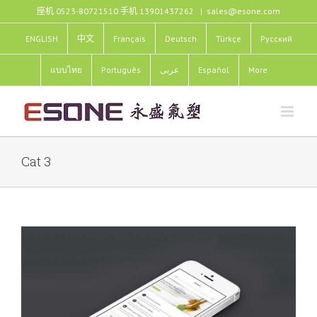
跳
座机 0523-80721510 手机 13901437262
|
sales@esone.com
过
内
ENGLISH
中文
Français
Deutsch
Türkçe
Pусский
容
แบบไทย
Português
عربى
Español
More
Cat 3