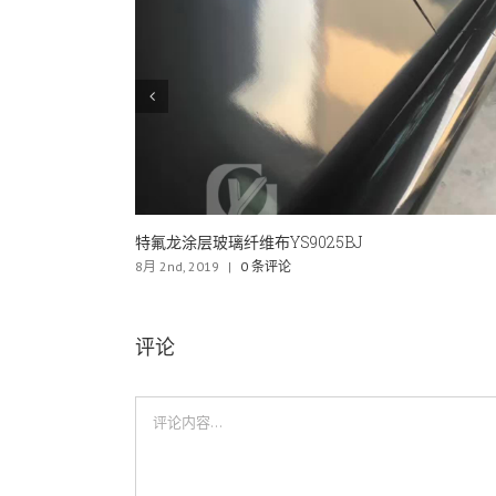
特氟龙涂层玻璃布YS9023BJ，防静电片和皮带
8月 2nd, 2019
|
0 条评论
评论
评
论