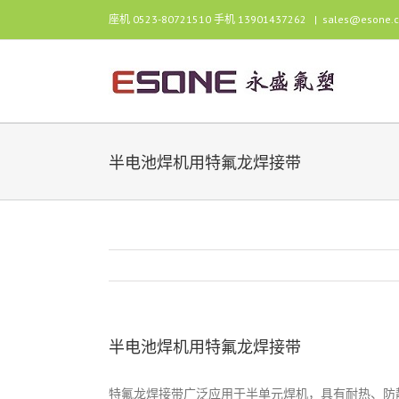
跳
座机 0523-80721510 手机 13901437262
|
sales@esone.
过
内
容
半电池焊机用特氟龙焊接带
半电池焊机用特氟龙焊接带
特氟龙焊接带广泛应用于半单元焊机，具有耐热、防