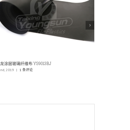
氟龙薄膜层压网布YS6040
导电聚四氟乙烯带
29th, 2019
|
0 条评论
8月 5th, 2019
|