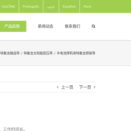
แบบไทย
Português
عربى
Español
More
新闻动态
联系我们
产品应用
特氟龙输送带
/
特氟龙太阳能层压带
/
半电池焊机用特氟龙焊接带
上一页
下一页
，工作时间长。