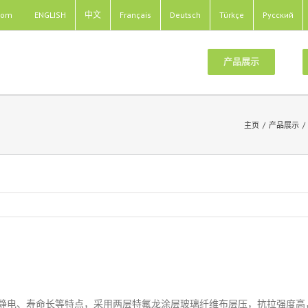
com
ENGLISH
中文
Français
Deutsch
Türkçe
Pусский
产品展示
主页
/
产品展示
/
静电、寿命长等特点，采用两层特氟龙涂层玻璃纤维布层压，抗拉强度高