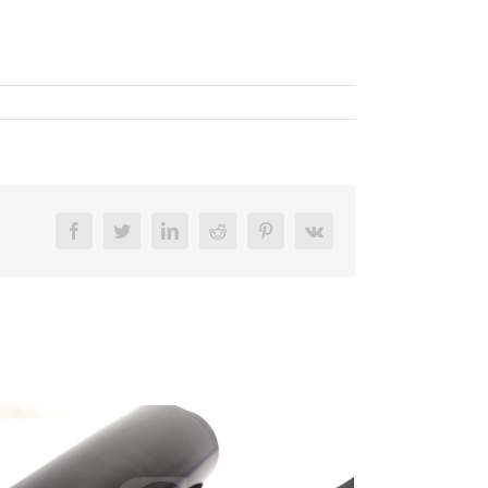
Facebook
Twitter
LinkedIn
Reddit
Pinterest
Vk