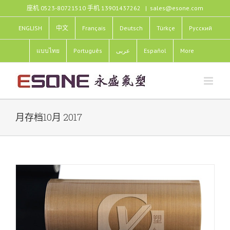
跳
座机 0523-80721510 手机 13901437262
|
sales@esone.com
过
内
ENGLISH
中文
Français
Deutsch
Türkçe
Pусский
容
แบบไทย
Português
عربى
Español
More
月存档
10月 2017