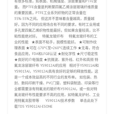
有很多标准，如表面、机械强度、涂层重量和PTFE含
量。 而PTFE含量是判断聚四氟乙烯涂层玻璃纤维质量
的重要因素，PTFE工业系列织物的正常含量在
35%-55%之间。 但这并不意味着含量越高，质量越
好，因为不同的应用场合有不同的要求，有时工业用或
多孔聚四氟乙烯织物性能最好。但如果含量较高，比不
粘性能绝对好。 特氟龙玻纤布 特氟龙玻纤布的工
业的性能 ★表面不粘手，脱模性能好。 ★可制作纹
理表面 ★可在-170°C至+260°C连续工作 ★无毒，符合
食品应用，FDA和LFGB认证 ★耐化学性 ★尺寸稳定性
★良好的介电强度 ★抗微波、紫外线、红外和高频 特
氟龙涂层玻纤布 YS9012AJ的应用 相对于YS9011AJ和
YS9013AJ，YS9012AJ具有良好的足够的释放性能。这
是一个成本效益高的不同行业的发布单。 如包装、热
封、数码印刷干燥、PVC门窗、塑料袋制造、印染等行
业都需要涂有特氟龙的玻纤布YS9012AJ，或一些对特
氟龙玻纤布性能要求不高的应用，如特氟龙炉衬、工业
用特氟龙胶带等 YS9012AJ技术参数 单击此处下
载TDS YS9012AJ-ESONE