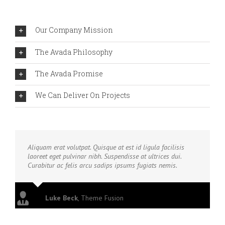
Our Company Mission
The Avada Philosophy
The Avada Promise
We Can Deliver On Projects
Aliquam erat volutpat. Quisque at est id ligula facilisis
laoreet eget pulvinar nibh. Suspendisse at ultrices dui.
Curabitur ac felis arcu sadips ipsums fugiats nemis.
Luke Beck
,
Theme Fusion