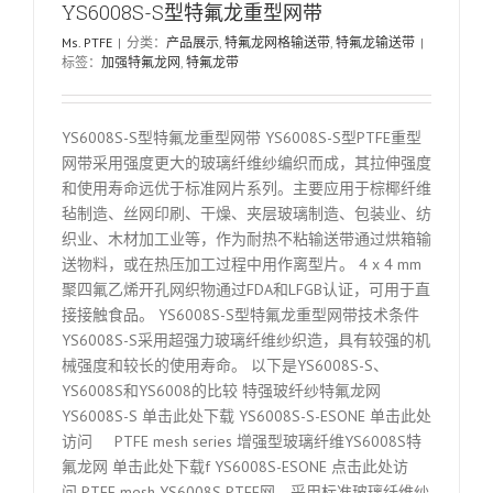
YS6008S-S型特氟龙重型网带
Ms. PTFE
|
分类：
产品展示
,
特氟龙网格输送带
,
特氟龙输送带
|
标签：
加强特氟龙网
,
特氟龙带
YS6008S-S型特氟龙重型网带 YS6008S-S型PTFE重型
网带采用强度更大的玻璃纤维纱编织而成，其拉伸强度
和使用寿命远优于标准网片系列。主要应用于棕椰纤维
毡制造、丝网印刷、干燥、夹层玻璃制造、包装业、纺
织业、木材加工业等，作为耐热不粘输送带通过烘箱输
送物料，或在热压加工过程中用作离型片。 4 x 4 mm
聚四氟乙烯开孔网织物通过FDA和LFGB认证，可用于直
接接触食品。 YS6008S-S型特氟龙重型网带技术条件
YS6008S-S采用超强力玻璃纤维纱织造，具有较强的机
械强度和较长的使用寿命。 以下是YS6008S-S、
YS6008S和YS6008的比较 特强玻纤纱特氟龙网
YS6008S-S 单击此处下载 YS6008S-S-ESONE 单击此处
访问 PTFE mesh series 增强型玻璃纤维YS6008S特
氟龙网 单击此处下载f YS6008S-ESONE 点击此处访
问 PTFE mesh YS6008S PTFE网，采用标准玻璃纤维纱