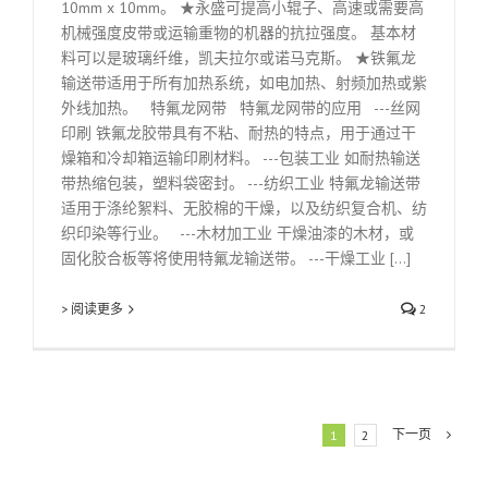
10mm x 10mm。 ★永盛可提高小辊子、高速或需要高
机械强度皮带或运输重物的机器的抗拉强度。 基本材
料可以是玻璃纤维，凯夫拉尔或诺马克斯。 ★铁氟龙
输送带适用于所有加热系统，如电加热、射频加热或紫
外线加热。 特氟龙网带 特氟龙网带的应用 ---丝网
印刷 铁氟龙胶带具有不粘、耐热的特点，用于通过干
燥箱和冷却箱运输印刷材料。 ---包装工业 如耐热输送
带热缩包装，塑料袋密封。 ---纺织工业 特氟龙输送带
适用于涤纶絮料、无胶棉的干燥，以及纺织复合机、纺
织印染等行业。 ---木材加工业 干燥油漆的木材，或
固化胶合板等将使用特氟龙输送带。 ---干燥工业 [...]
> 阅读更多
2
下一页
1
2