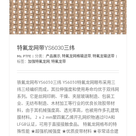
特氟龙网带YS6030三纬
Ms. PTFE
|
分类：
产品展示
,
特氟龙网格输送带
,
特氟龙输送带
|
标签：
加强特氟龙网
,
特氟龙带
铁氟龙网布YS6030三纬 YS6030特氟龙网眼布采用三
纬三经编织而成，其拉伸强度和使用寿命均优于双纬网
系列。它是丝网印刷、干燥、夹层玻璃制造、包装工
业、无纺布制造、木材加工等行业的优良长效胶带材
料，由于其机械强度高、透光率高，也被用作多孔建筑
膜材料。 2 x 2 mm聚四氟乙烯开孔网织物通过FDA和
LFGB认证，可用于直接接触食品。 特氟龙网格布的特
殊性能 ★超强机械强度 ★优质皮带材料 ★非常适合建