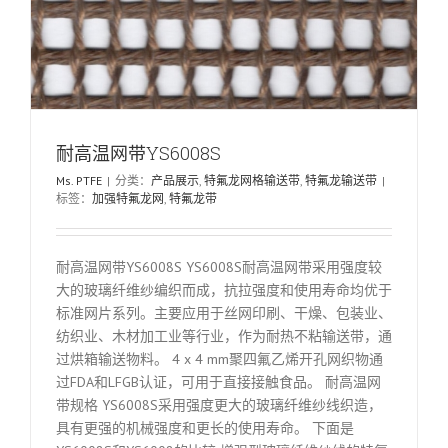
耐高温网带YS6008S
Ms. PTFE
|
分类：
产品展示
,
特氟龙网格输送带
,
特氟龙输送带
|
标签：
加强特氟龙网
,
特氟龙带
耐高温网带YS6008S YS6008S耐高温网带采用强度较
大的玻璃纤维纱编织而成，抗拉强度和使用寿命均优于
标准网片系列。主要应用于丝网印刷、干燥、包装业、
纺织业、木材加工业等行业，作为耐热不粘输送带，通
过烘箱输送物料。 4 x 4 mm聚四氟乙烯开孔网织物通
过FDA和LFGB认证，可用于直接接触食品。 耐高温网
带规格 YS6008S采用强度更大的玻璃纤维纱线织造，
具有更强的机械强度和更长的使用寿命。 下面是