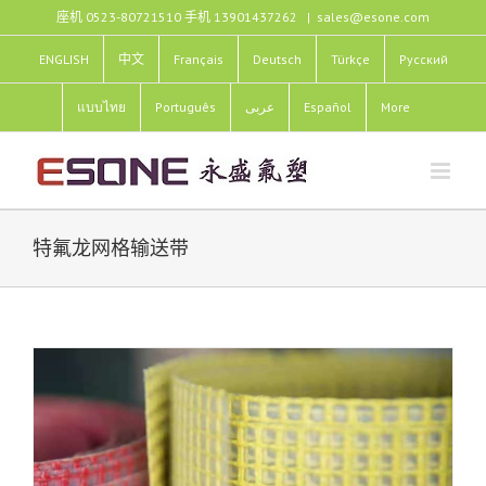
跳
座机 0523-80721510 手机 13901437262
|
sales@esone.com
过
内
ENGLISH
中文
Français
Deutsch
Türkçe
Pусский
容
แบบไทย
Português
عربى
Español
More
特氟龙网格输送带