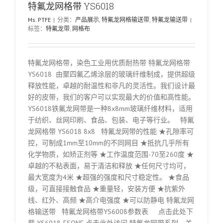
特氟龙网格带 YS6018
Ms. PTFE
|
分类：
产品展示
,
特氟龙网格输送带
,
特氟龙输送带
|
标签：
特氟龙带
,
网格布
特氟龙网格带，染色工业用优质耐热带 特氟龙网格带
YS6018 由聚四氟乙烯涂层的玻璃纤维制成，提供超级
释放性能，卓越的耐温性和非凡的灵活性。我们设计最
好的皮带，我们的客户可以实现最大的价值和高性能。
YS6018铁氟龙网带是一种8x8mm玻璃纤维材料，适用
于纺织、丝网印刷、食品、包装、电子等行业。 特氟
龙网格带 YS6018 8x8 特氟龙网带的性能 ★孔隙率可
控，可制成1mm至10mm的不同网目 ★抵抗几乎所有
化学物质，如矫正剂等 ★工作温度范围-70至260度 ★
卓越的不粘表面，易于清洁和释放 ★任何尺寸均可，
最大宽度为4米 ★超强的强度和尺寸稳定性。 ★食品
级，可直接接触食品 ★重量轻，安装方便 ★抗紫外
线、红外、高频 ★高介电强度 ★可以防静电 特氟龙网
格输送带 特氟龙网格带YS6008参数表 点击此处下