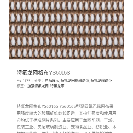
特氟龙网格布YS6016S
Ms. PTFE
|
分类：
产品展示
,
特氟龙网格输送带
,
特氟龙输送带
|
标签：
加强特氟龙网
,
特氟龙带
特氟龙网格布YS6016S YS6016S型聚四氟乙烯网布采
用强度较大的玻璃纤维纱线织造，其拉伸强度和使用寿
命均优于标准网片系列。主要应用于丝网印刷、干燥、
包装工业、夹层玻璃制造业、宠物食品业、纺织业、木