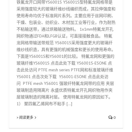
铁氟龙开口网带YS6001S YS6001S型特氟龙网格带是
采用强度较大的玻璃纤维纱线编织而成，其拉伸强度和
使用寿命均优于标准网片系列。主要应用于丝网印刷、
干燥、包装业、纺织业、木材加工业等行业，作为耐热
不粘输送带，通过烘箱输送物料。 1x1mm特氟龙开孔
网织物通过FDA和LFGB认证，可直接接触食品。 特氟
龙网格带输送带规范 YS6001S采用强度更大的玻璃纤
维纱线织造，具有更强的机械强度和更长的使用寿命。
下面是YS6001S和YS6001的比较。 特氟龙网和更强的
玻璃纤维YS6001S 点击此处下载 YS6001S-ESONE 点
击此处访问 PTFE mesh series PTFE网和标准玻璃纤维
YS6001 点击次处下载 YS6001-ESONE 点击此处访
问 PTFE mesh YS6001 强玻纤特氟龙网带的应用 夹层
玻璃制造用隔离片 永盛优质特氟龙开孔网织物用作夹
层玻璃制造的隔离衬层。 使用特氟龙网的原因如下。
1） 聚四氟乙烯网布不粘手 [...]
> 阅读更多
0