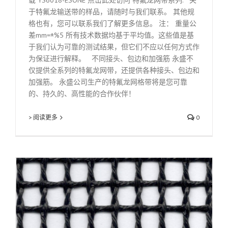
载 YS6018-ESONE 点击此处访问 特氟龙网带系列. 关
于特氟龙输送带的样品，请随时与我们联系。 其他规
格也有，您可以联系我们了解更多信息。 注： 重量公
差mm=±%5 所有技术数据均基于平均值。这些值是基
于我们认为可靠的测试结果，但它们不应以任何方式作
为保证进行解释。 不同接头、包边和加强筋 永盛不
仅提供全系列的特氟龙网带，还提供各种接头、包边和
加强筋。 永盛公司生产的特氟龙网格带将是您可靠
的、持久的、高性能的合作伙伴！
> 阅读更多
0