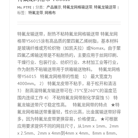
Ms. PTFE
|
分类：
产品展示
,
特氟龙网格输送带
,
特氟龙输送带
|
标签：
特氟龙带
,
网格布
特氟龙输送带，耐热不粘特氟龙网格输送带 特氟龙网
格带YS6015涂有高品质的聚四氟乙烯树脂，基本材料
是玻璃纤维或芳纶织物（如凯夫拉）或Nomax。由于聚
四氟乙烯输送带是不粘耐热的，主要应用于丝网印刷、
干燥行业、包装行业、纺织行业、木材加工业等行业，
作为耐热不粘输送带用于烘箱输送物料。 特氟龙网格
带YS6015 特氟龙网格带的性能 1） 最大宽度为
4000mm。 2） 特氟龙皮带不粘手，易于松开和清洁
3） 耐高温特氟龙输送带可在-73°C至260°C的温度范
围内连续工作 4） 不粘特氟龙网带耐化学腐蚀 5） 特
氟龙输送带尺寸稳定性高。 特氟龙网带的特点 ★特
氟龙网格输送带重量轻，性价比高，比金属输送带好得
多，因为特氟龙皮带更换容易，价格便宜。 ★可根据
应用要求提供不同的网目尺寸，从1mm x 1mm、2mm
x 2.5mm、2mm x 4mm到4mm x 4mm、8mm x 8mm、