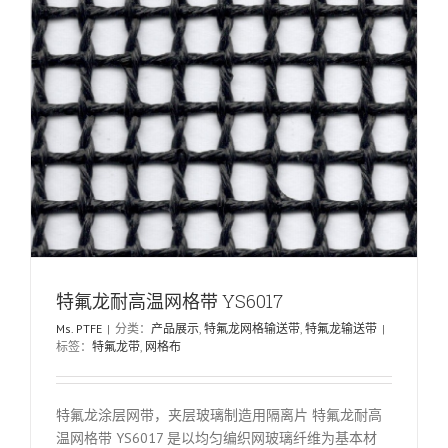
特氟龙耐高温网格带 YS6017
Ms. PTFE
|
分类：
产品展示
,
特氟龙网格输送带
,
特氟龙输送带
|
标签：
特氟龙带
,
网格布
特氟龙涂层网带，夹层玻璃制造用隔离片 特氟龙耐高
温网格带 YS6017 是以均匀编织网玻璃纤维为基本材