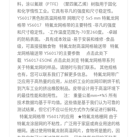
料，涂以氟碳（PTFE）（聚四氟乙烯）树脂用于固化
和化学惰性工业。它具有非凡的强度和尺寸稳定性。
YS6017黑色耐高温网格带 网眼尺寸 5x5 mm 特氟龙网
格带 YS6017 特氟龙网格带的主要特性 -非凡的强度
和尺寸稳定性。 -工作温度范围为-70至260度。 -卓越
的防粘表面。 -具有成本效益 -易于安装和维修 -食品
级，可直接接触食物 特氟龙耐高温网格输送带 特氟
龙网格输送带 YS6017的主要参数 点击此处下
载 YS6017-ESONE 点击此处浏览 特氟龙网格带系列
关于特氟龙网的样品，请随时与我们联系。 其他规格
也有，您可以联系我们了解更多信息。 特氟龙网带广
泛应用于高热量的应用，从纺织工业的丝网印刷烘干机
到汽车工业的挤出橡胶制品。皮带设计用于高温环境下
的最佳性能和耐用性。 注： 重量公差mm=±%5 所有
技术数据均基于平均值。这些值是基于我们认为可靠的
测试结果，但它们不应以任何方式作为保证进行解释。
特氟龙网格带 YS6017的应用 ★特氟龙格栅网 由于
特氟龙涂层网的不粘性，广泛用于家庭或商业用途的格
栅网。通过使用特氟龙耐高温网片，食物将是脆的，因