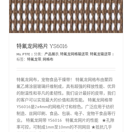
特氟龙网格片 YS6016
Ms. PTFE
|
分类：
产品展示
,
特氟龙网格输送带
,
特氟龙输送带
|
标签：
特氟龙带
,
网格布
特氟龙网布，宠物食品干燥带！ 特氟龙网格布由聚四
氟乙烯涂层玻璃纤维制成，具有超强的释放性能、优异
的耐温性和非凡的柔韧性。我们设计最好的皮带，我们
的客户可以实现最大的价值和高性能。 特氟龙网格带
YS6016是2x4mm的网格尺寸和棕色。广泛应用于纺织
制造、丝网印刷、食品、包装、电子、宠物干食品等行
业。 特氟龙网带 YS6016 特氟龙网片的性能 ★孔隙
率可控，可制成1mm至10mm的不同网目 ★抵抗几乎