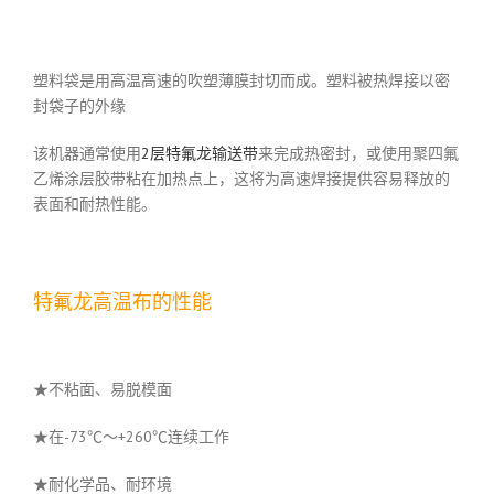
塑料袋是用高温高速的吹塑薄膜封切而成。塑料被热焊接以密
封袋子的外缘
该机器通常使用
2层特氟龙输送带
来完成热密封，或使用聚四氟
乙烯涂层胶带粘在加热点上，这将为高速焊接提供容易释放的
表面和耐热性能。
特氟龙高温布的性能
★不粘面、易脱模面
★在-73℃～+260℃连续工作
★耐化学品、耐环境