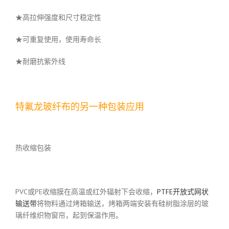
★高拉伸强度和尺寸稳定性
★可重复使用，使用寿命长
★耐磨抗紫外线
特氟龙玻纤布的另一种包装应用
热收缩包装
PVC或PE收缩膜在高温或红外辐射下会收缩，
PTFE开放式网状
输送带
将物料通过烤箱输送，烤箱两端安装有硅树脂涂层的玻
璃纤维织物窗帘，起到保温作用。