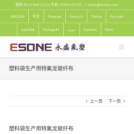
跳
座机 0523-80721510 手机 13901437262
|
sales@esone.com
过
内
ENGLISH
中文
Français
Deutsch
Türkçe
Pусский
容
แบบไทย
Português
عربى
Español
More
塑料袋生产用特氟龙玻纤布
上一页
下一页
塑料袋生产用特氟龙玻纤布