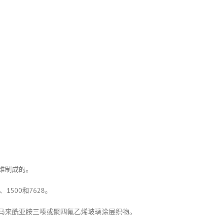
维制成的。
、1500和7628。
马来酰亚胺三嗪或聚四氟乙烯玻璃涂层织物。