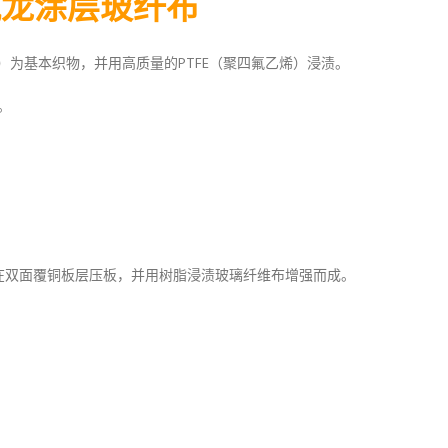
氟龙涂层玻纤布
mex）为基本织物，并用高质量的PTFE（聚四氟乙烯）浸渍。
。
是在双面覆铜板层压板，并用树脂浸渍玻璃纤维布增强而成。