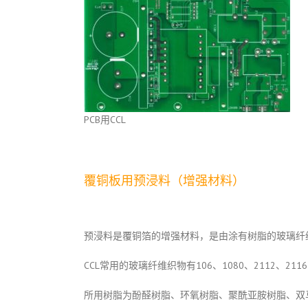
PCB用CCL
覆铜板用预浸料（增强材料）
预浸料是覆铜箔的增强材料，是由涂有树脂的玻璃纤
CCL常用的玻璃纤维织物有106、1080、2112、2116
所用树脂为酚醛树脂、环氧树脂、聚酰亚胺树脂、双