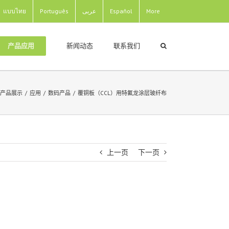
แบบไทย
Português
عربى
Español
More
新闻动态
联系我们
产品应用
产品展示
/
应用
/
数码产品
/
覆铜板（CCL）用特氟龙涂层玻纤布
上一页
下一页