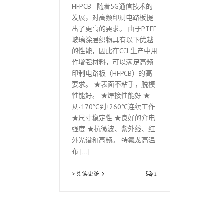
HFPCB 随着5G通信技术的
发展，对高频印刷电路板提
出了更高的要求。 由于PTFE
玻璃涂层织物具有以下优越
的性能，因此在CCL生产中用
作增强材料，可以满足高频
印制电路板（HFPCB）的高
要求。 ★表面不粘手，脱模
性能好。 ★焊接性能好 ★
从-170°C到+260°C连续工作
★尺寸稳定性 ★良好的介电
强度 ★抗微波、紫外线、红
外光谱和高频。 特氟龙高温
布 [...]
> 阅读更多
2