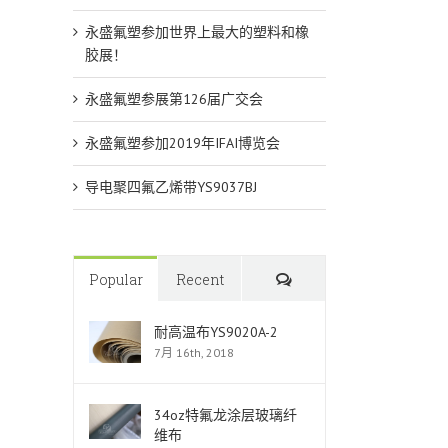
永盛氟塑参加世界上最大的塑料和橡
胶展！
永盛氟塑参展第126届广交会
永盛氟塑参加2019年IFAI博览会
导电聚四氟乙烯带YS9037BJ
Comments
Popular
Recent
耐高温布YS9020A-2
7月 16th, 2018
34oz特氟龙涂层玻璃纤
维布