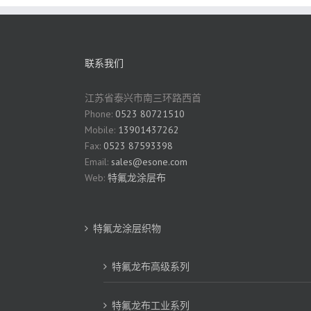
联系我们
江苏省泰兴市南三环路西首
Phone:
0523 80721510
Mobile:
13901437262
Fax:
0523 87593398
Email:
sales@esone.com
Web:
特氟龙涂层布
特氟龙涂层织物
特氟龙布高级系列
特氟龙布工业系列