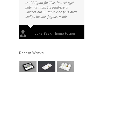
est id ligula facilisis laoreet eget
pulvinar nibh. Suspendisse at
ultrices dui. Curabitur ac felis arcu
sadips ipsums fugiats nemis.
Luke Beck
,
Theme Fusion
Recent Works