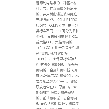
是印制电路板的一种基本材
料，它是在双面覆铜板层压
板，并用树脂浸渍玻璃纤维
布增强而成。 CCL用PTFE涂
层织物 CCL的分类 由于分
类标准不同，CCL可分为多种
类别： ★机械刚度 刚性CCL
或柔性CCL。柔性覆铜板
（flex-CCL）用于制造柔性印
制电路板/柔性线路板
（FPC）。 ★保温材料及结
构 有机树脂覆铜板、陶瓷基
覆铜板、金属基覆铜板 ★厚
度 标准厚度CCL和薄CCL。标
准厚度至少为0.5mm。 铜箔
厚度包含在CCL厚度中。 ★
加强材料 玻璃纤维基覆铜
板、纸基覆铜板、复合覆铜
板 ★涂绝缘树脂 环氧树脂覆