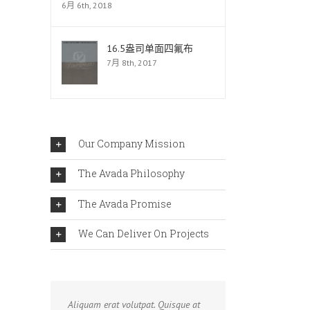
6月 6th, 2018
16.5盎司单面四氟布
7月 8th, 2017
Our Company Mission
The Avada Philosophy
The Avada Promise
We Can Deliver On Projects
Aliquam erat volutpat. Quisque at