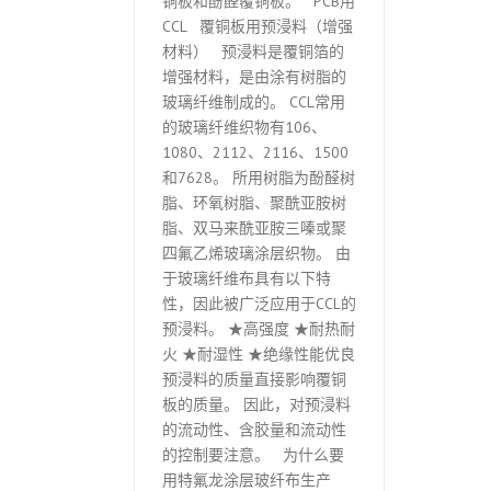
铜板和酚醛覆铜板。 PCB用
CCL 覆铜板用预浸料（增强
材料） 预浸料是覆铜箔的
增强材料，是由涂有树脂的
玻璃纤维制成的。 CCL常用
的玻璃纤维织物有106、
1080、2112、2116、1500
和7628。 所用树脂为酚醛树
脂、环氧树脂、聚酰亚胺树
脂、双马来酰亚胺三嗪或聚
四氟乙烯玻璃涂层织物。 由
于玻璃纤维布具有以下特
性，因此被广泛应用于CCL的
预浸料。 ★高强度 ★耐热耐
火 ★耐湿性 ★绝缘性能优良
预浸料的质量直接影响覆铜
板的质量。 因此，对预浸料
的流动性、含胶量和流动性
的控制要注意。 为什么要
用特氟龙涂层玻纤布生产