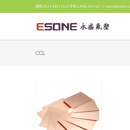
跳
座机 0523-80721510 手机 13901437262
|
sales@esone.
过
内
容
CCL
L）用特氟龙涂层
玻纤布
应用
数码产品