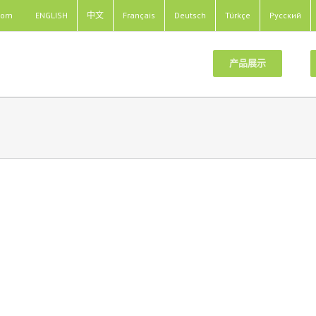
com
ENGLISH
中文
Français
Deutsch
Türkçe
Pусский
产品展示