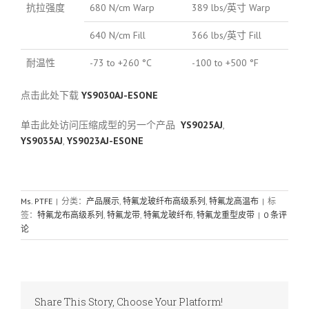
抗拉强度
680 N/cm Warp
389 lbs/英寸 Warp
640 N/cm Fill
366 lbs/英寸 Fill
耐温性
-73 to +260 °C
-100 to +500 °F
点击此处下载
YS9030AJ-ESONE
单击此处访问压缩成型的另一个产品
YS9025AJ
,
YS9035AJ
,
YS9023AJ-ESONE
Ms. PTFE
|
分类：
产品展示
,
特氟龙玻纤布高级系列
,
特氟龙高温布
|
标
签：
特氟龙布高级系列
,
特氟龙带
,
特氟龙玻纤布
,
特氟龙重型皮带
|
0 条评
论
Share This Story, Choose Your Platform!