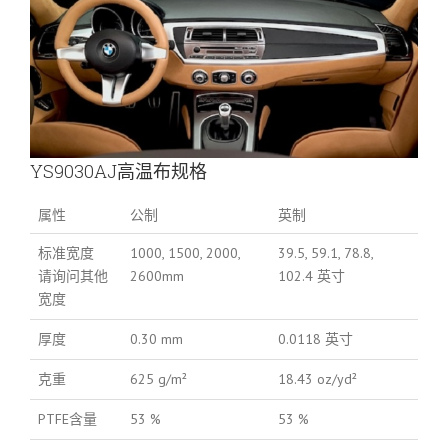
YS9030AJ高温布规格
属性
公制
英制
标准宽度
1000, 1500, 2000,
39.5, 59.1, 78.8,
请询问其他
2600mm
102.4 英寸
宽度
厚度
0.30 mm
0.0118 英寸
克重
625 g/m²
18.43 oz/yd²
PTFE含量
53 %
53 %