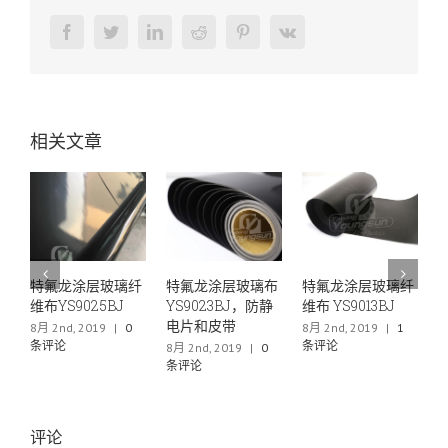
Facebook
Twitter
LinkedIn
Reddit
Pinterest
Vk
相关文章
玻璃纤
特氟龙涂层玻璃布
特氟龙涂层玻璃纤
特氟龙薄膜层压网
BJ
YS9023BJ，防静
维布 YS9013BJ
布YS6040
电片和皮带
|
0
8月 2nd, 2019
|
1
6月 29th, 2019
|
0
条评论
条评论
8月 2nd, 2019
|
0
条评论
评论