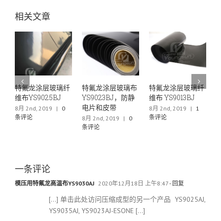
相关文章
特氟龙涂层玻璃纤
特氟龙涂层玻璃布
特氟龙涂层玻璃纤
特氟龙
布YS9025BJ
YS9023BJ，防静
维布 YS9013BJ
布YS60
电片和皮带
 2nd, 2019
|
0
8月 2nd, 2019
|
1
6月 29th,
评论
条评论
条评论
8月 2nd, 2019
|
0
条评论
一条评论
模压用特氟龙高温布YS9030AJ
2020年12月18日 上午8:47
- 回复
[…] 单击此处访问压缩成型的另一个产品 YS9025AJ,
YS9035AJ, YS9023AJ-ESONE […]