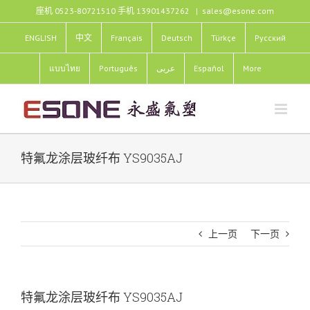
跳
座机 0523-80721510 手机 13901437262
|
sales@esone.com
过
内
ENGLISH
中文
Français
Deutsch
Türkçe
Pусский
容
แบบไทย
Português
عربى
Español
More
特氟龙涂层玻纤布 YS9035AJ
上一页
下一页
特氟龙涂层玻纤布 YS9035AJ