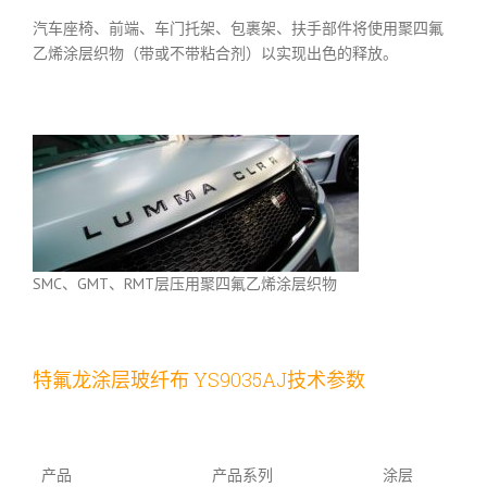
汽车座椅、前端、车门托架、包裹架、扶手部件将使用聚四氟
乙烯涂层织物（带或不带粘合剂）以实现出色的释放。
SMC、GMT、RMT层压用聚四氟乙烯涂层织物
特氟龙涂层玻纤布 YS9035AJ技术参数
产品
产品系列
涂层