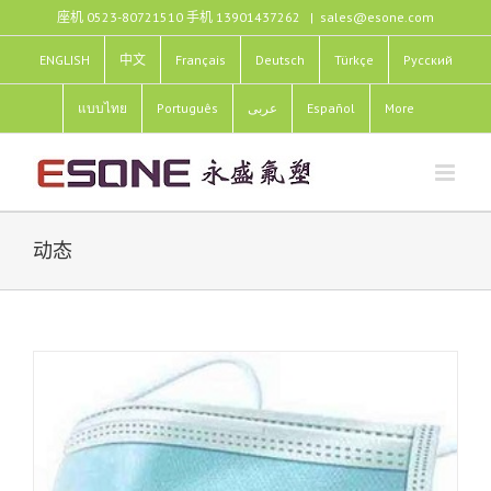
跳
座机 0523-80721510 手机 13901437262
|
sales@esone.com
过
内
ENGLISH
中文
Français
Deutsch
Türkçe
Pусский
容
แบบไทย
Português
عربى
Español
More
动态