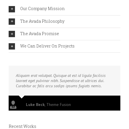
Our Company Mission
The Avada Philosophy
The Avada Promise
We Can Deliver On Projects
Aliquam erat volutpat. Quisque at est id ligula facilisis
laoreet eget pulvinar nibh. Suspendisse at ultrices dui.
Curabitur ac felis arcu sadips ipsums fugiats nemis.
Luke Beck
,
Theme Fusion
Recent Works