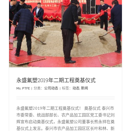
永盛氟塑2019年二期工程奠基仪式
Ms. PTFE
|
分类：
公司动态
|
标签：
动态
,
新闻
永盛氟塑2019年二期工程奠基仪式！ 奠基仪式 泰兴市
市委常委、统战部部长、农产品加工园区党工委书记刘
辉宣布启动奠基仪式，永盛氟塑公司董事长熊永祥在奠
基仪式上发言。泰兴市农产品加工园区区长叶和林、新