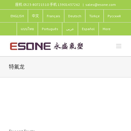
跳
座机 0523-80721510 手机 13901437262
|
sales@esone.com
过
内
ENGLISH
中文
Français
Deutsch
Türkçe
Pусский
容
แบบไทย
Português
عربى
Español
More
特氟龙