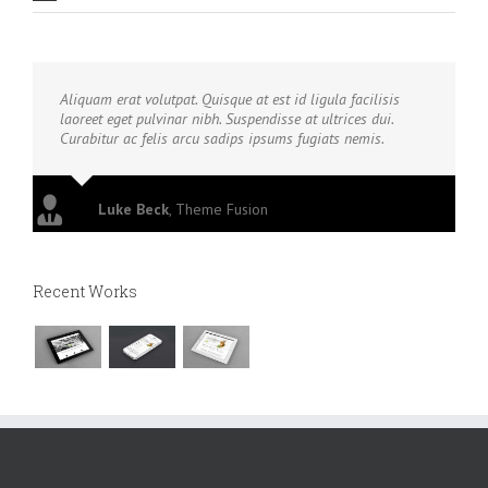
Aliquam erat volutpat. Quisque at est id ligula facilisis
laoreet eget pulvinar nibh. Suspendisse at ultrices dui.
Curabitur ac felis arcu sadips ipsums fugiats nemis.
Luke Beck
,
Theme Fusion
Recent Works