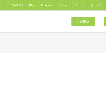
com
ENGLISH
中文
Français
Deutsch
Türkçe
Pусский
产品展示