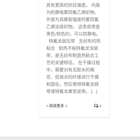
具有更高的抗拉强度。 内层
为防静电聚四氟乙烯织物，
外层为高撕裂强度的聚四氟
乙烯涂层织物。 这条皮带是
黑色/棕色的，可以防静电。
特氟龙层压带 无纺布的热
粘合 耐热不粘特氟龙涂层
带，是无纺布制造热粘合工
艺的关键特征。 在干燥过程
中，需要对有无胶水的棉
花、低熔点的纤维进行干燥
和固化，然后使用特氟龙网
带或特氟龙重型皮带。 [...]
> 阅读更多
1