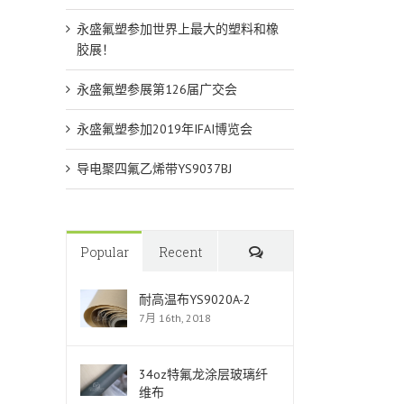
永盛氟塑参加世界上最大的塑料和橡
胶展！
永盛氟塑参展第126届广交会
永盛氟塑参加2019年IFAI博览会
导电聚四氟乙烯带YS9037BJ
Comments
Popular
Recent
耐高温布YS9020A-2
7月 16th, 2018
34oz特氟龙涂层玻璃纤
维布