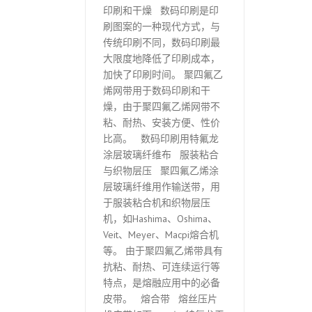
印刷和干燥 数码印刷是印
刷图案的一种现代方式，与
传统印刷不同，数码印刷最
大限度地降低了印刷成本，
加快了印刷时间。 聚四氟乙
烯网带用于数码印刷和干
燥，由于聚四氟乙烯网带不
粘、耐热、安装方便、性价
比高。 数码印刷用特氟龙
涂层玻璃纤维布 服装粘合
与织物层压 聚四氟乙烯涂
层玻璃纤维用作输送带，用
于服装粘合机和织物层压
机，如Hashima、Oshima、
Veit、Meyer、Macpi熔合机
等。 由于聚四氟乙烯带具有
抗粘、耐热、可连续运行等
特点，是熔融应用中的必备
皮带。 熔合带 熔丝压片