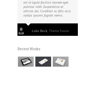
est id ligula facilisis laoreet eget
pulvinar nibh. Suspendisse at
ultrices dui. Curabitur ac felis arcu
sadips ipsums fugiats nemis.
Luke Beck
,
Theme Fusion
Recent Works