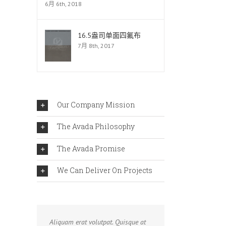
6月 6th, 2018
16.5盎司单面四氟布
7月 8th, 2017
Our Company Mission
The Avada Philosophy
The Avada Promise
We Can Deliver On Projects
Aliquam erat volutpat. Quisque at