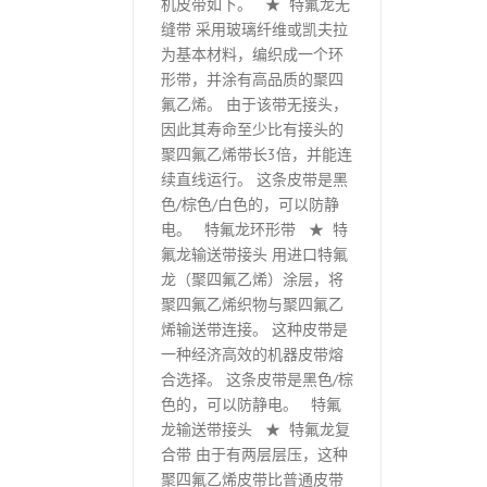
机皮带如下。 ★ 特氟龙无
缝带 采用玻璃纤维或凯夫拉
为基本材料，编织成一个环
形带，并涂有高品质的聚四
氟乙烯。 由于该带无接头，
因此其寿命至少比有接头的
聚四氟乙烯带长3倍，并能连
续直线运行。 这条皮带是黑
色/棕色/白色的，可以防静
电。 特氟龙环形带 ★ 特
氟龙输送带接头 用进口特氟
龙（聚四氟乙烯）涂层，将
聚四氟乙烯织物与聚四氟乙
烯输送带连接。 这种皮带是
一种经济高效的机器皮带熔
合选择。 这条皮带是黑色/棕
色的，可以防静电。 特氟
龙输送带接头 ★ 特氟龙复
合带 由于有两层层压，这种
聚四氟乙烯皮带比普通皮带