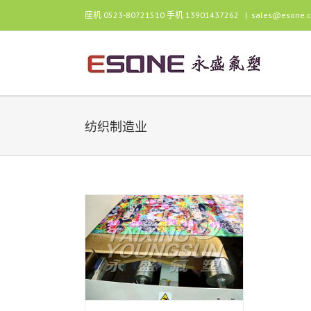
跳
座机 0523-80721510 手机 13901437262
|
sales@esone.
过
内
容
纺织制造业
氟龙涂层玻纤布
应用
纺织制造业