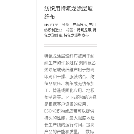
纺织用特氟龙涂层玻
纤布
Ms. PTFE
|
分类：
产品展示
,
应用
,
纺织制造业
|
标签：
特氟龙带
,
特
氟龙玻纤布
,
特氟龙重型皮带
特氟龙涂层玻纤布被用于纺
织生产的许多过程 聚四氟乙
烯涂层玻璃纤维布用于数码
印刷和干燥、服装粘合、纺
织品层压、机织或无纺布加
工、铸造或固化应用、地板
垫制造等。 PTFE织物的选择
是根据客户设备的应用，
ESONE织物或皮带可以提供
持久的性能，最大限度地延
长生产线的运行时间，提高
产品的产能和质量。 数码