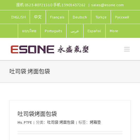
跳
座机 0523-80721510 手机 13901437262
|
sales@esone.com
过
内
ENGLISH
中文
Français
Deutsch
Türkçe
Pусский
容
แบบไทย
Português
عربى
Español
More
吐司袋 烤面包袋
吐司袋烤面包袋
Ms. PTFE
|
分类：
吐司袋 烤面包袋
|
标签：
烤箱垫