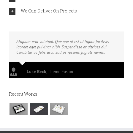
We Can Deliver On Projects
Aliquam erat volutpat. Quisque at est id ligula facilisis
laoreet eget pulvinar nibh. Suspendisse at ultrices dui.
Curabitur ac felis arcu sadips ipsums fugiats nemis.
Luke Beck
,
Theme Fusion
Recent Works