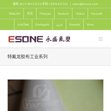
跳
座机 0523-80721510 手机 13901437262
|
sales@esone.com
过
内
ENGLISH
中文
Français
Deutsch
Türkçe
Pусский
容
แบบไทย
Português
عربى
Español
More
特氟龙胶布工业系列