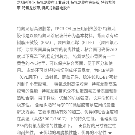
龙刮削胶带
,
特氟龙胶布工业系列
,
特氟龙胶布高级版
,
特氟龙胶
带
,
特氟龙胶带
,
特氟龙防静电胶布
特氟龙耐高温胶带，FPCB CVL层压用耐热胶带 特氟龙
胶带是以聚特氟龙涂层玻纤布为基本材料，背面涂有硅
树脂压敏胶（PSA）。聚四氟乙烯（PTFE）（聚四氟乙
烯）涂层表面具有优异的剥离性能，粘合面可确保260
度以下高温下的稳定附着力。 特氟龙胶带背面有一个
黄色的PVC衬里，可以保护粘合表面，便于区分和使
用。 永盛还可以将胶带切割成任意宽度，为PCB制造
（CVL层压）、热封机、覆盖元件、脉冲线和L-Bar密封
剂制作小型胶带。 特氟龙耐高温胶带 特氟龙耐高温
胶带的性能 特氟龙胶带包含不粘聚四氟乙烯表面和耐
热粘合剂，易于释放，优越的机械强度，长寿命和尺寸
稳定性。 含硅树脂PSA的PTFE涂层胶带是应用的最佳
解决方案，它要求连续有效的加工、优异的粘合强度和
在高温（高达500˚F/260˚C）下的持久性能。 含硅树脂
PSA的特氟龙胶带的性能如下。 ★良好的尺寸稳定性
和耐热性。 ★优越的易脱模性能，优异的不粘性 ★