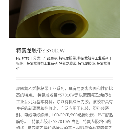
特氟龙胶带YS7010W
Ms. PTFE
|
分类：
产品展示
,
特氟龙胶带
,
特氟龙胶带工业系列
|
标签：
特氟龙胶布工业系列
,
特氟龙胶带
,
特氟龙胶带
,
特氟龙胶
带
聚四氟乙烯胶粘带工业系列，具有易剥离表面和性价比
高的特点。 特氟龙胶带YS7010W是以聚四氟乙烯织物
工业系列为基本材料，涂以有机硅压力胶。该胶带具有
良好的剥离面和性价比，广泛应用于包装、塑料袋密
封、电线电缆绝缘、LCD/FPCB/PCB粘接脱模、PVC窗贴
膜等。 特氟龙胶带 YS7010W 白色 特氟龙胶粘带的
组成 聚四氟乙烯胶粘片材的基本材料是涂有聚四氟乙