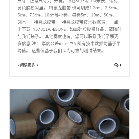
尺寸 正常尺寸为1米宽，每卷30/50/100米长，带有
黄色脱模衬里。 特氟龙胶带 也可切成1.2cm、2.5cm、
5cm、7.5cm、10cm等小卷，每卷5m、10m、30m、
50m。 特氟龙胶带 特氟龙胶带技术数据表 点
击下载 YS7011AJ-ESONE 如需硅胶胶带样品，请随时
与我们联系。 其他宽度也有，您可以联系我们了解更
多信息 注： 厚度公差mm=±%5 所有技术数据均基于平
均值。 这些值基于我们认为可靠的测试结果。
> 阅读更多
1