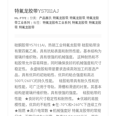
特氟龙胶带YS7011AJ
Ms. PTFE
|
分类：
产品展示
,
特氟龙胶带
,
特氟龙胶带
,
特氟龙胶
带工业系列
|
标签：
特氟龙胶布工业系列
,
特氟龙胶带
,
特氟龙胶
带
,
特氟龙胶带
硅酮胶带YS7011AJ，热销工业特氟龙胶带 硅胶粘带涂
有聚四氟乙烯，具有抗粘表面和耐热性能，基本结构为
玻璃纤维织物，具有很强的机械强度。 这种耐热和不
粘胶带允许容易释放，同时确保良好的机械强度和尺寸
稳定性。 永盛硅胶粘带是要求连续高效加工的首选产
品，具有优异的初始粘性、优异的粘合强度和高达
500˚F/260˚C的持久性能。 硅胶粘带具有耐久性和抗
粘性能，可广泛用于导轨、滑槽和滑道的衬里。其基本
结构是玻璃纤维织物，具有很强的强度。 硅胶粘带的
性能 ★良好的尺寸稳定性和耐热性。 ★优越的易脱
模性能，优异的不粘性 ★在-70°C和+260°C下连续工作
★阻燃 ★高介电常数 ★机械强度好 特氟龙胶带的常规