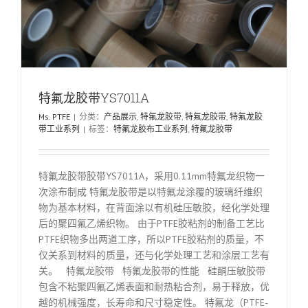
特氟龙胶带YS7011A
Ms. PTFE
|
分类：
产品展示
,
特氟龙胶带
,
特氟龙胶带
,
特氟龙胶
带工业系列
|
标签：
特氟龙胶布工业系列
,
特氟龙胶带
特氟龙胶带胶带YS7011A，采用0.11mm特氟龙织物一
次涂布制成 特氟龙胶带是以特氟龙涂覆的玻璃纤维织
物为基本材料，在背面涂以有机硅压敏胶，经化学处理
后的聚四氟乙烯织物。 由于PTFE胶粘剂的制备工艺比
PTFE织物多出两道工序，所以PTFE胶粘剂的质量，不
仅关系到材料的质量，还与化学处理工艺和涂层工艺有
关。 特氟龙胶带 特氟龙胶带的性能 硅酮压敏胶带
包含不粘聚四氟乙烯表面和耐热粘合剂，易于释放，优
越的机械强度，长寿命和尺寸稳定性。 特氟龙（PTFE-