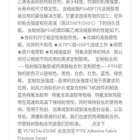
乙烯表面和耐热粘合剂，易于释放，优越的机械强度，
长寿命和尺寸稳定性。 含硅树脂PSA的PTFE涂层胶带
是应用的最佳解决方案，它要求连续有效的加工、优异
的粘合强度和在高温（高达500˚F/260˚C）下的持久性
能。 含硅树脂PSA的聚四氟乙烯涂层胶带的性能如下。
★良好的尺寸稳定性和耐热性。 ★优越的易脱模性
能，优异的不粘性 ★从70°C到+260°C连续工作 ★阻燃
★高介电常数 ★机械强度好 特氟龙胶带的特点 我公
司可以根据不同应用的需求定制胶带。 定制粘合剂
——硅树脂压敏胶或丙烯酸粘合剂 定制颜色——PTFE织
物的颜色可以是棕色、黑色、白色、红色、蓝色、绿色
等。 定制抗张强度---胶带的抗张强度可用于高要求的
应用，如风力涡轮机叶片或复合材料飞机部件的制造
蓝色特氟龙胶带 特氟龙高温胶带规格 特氟龙耐热胶
带在高速和高温下保持耐用性，同时保持较长的使用寿
命。常用于热封、泡罩成型和成型填充密封设备，以及
导轨、滑槽和滑道的衬里。我们也提供丙烯酸粘合剂，
尽管硅树脂粘合剂是我们的标准。 点击下
载 YS7023AJ-ESONE 点击浏览 PTFE Adhesive Fabric
Premium Series