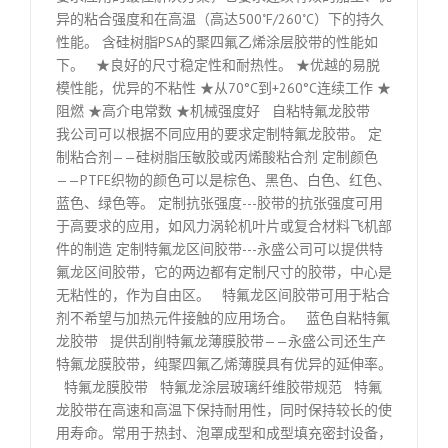
异的粘合强度和在高温（高达500˚F/260˚C）下的持久
性能。 含硅树脂PSA的聚四氟乙烯涂层胶带的性能如
下。 ★良好的尺寸稳定性和耐热性。 ★优越的易脱
模性能，优异的不粘性 ★从70°C到+260°C连续工作 ★
阻燃 ★高介电常数 ★机械强度好 自粘特氟龙胶带
我公司可以根据不同应用的要求定制特氟龙胶带。 定
制粘合剂——硅树脂压敏胶或丙烯酸粘合剂 定制颜色
——PTFE织物的颜色可以是棕色、黑色、白色、红色、
蓝色、绿色等。 定制抗张强度---胶带的抗张强度可用
于高要求的应用，如风力涡轮机叶片或复合材料飞机部
件的制造 定制特氟龙区间胶带---永盛公司可以提供特
氟龙区间胶带，它的两边都有定制尺寸的胶带，中心是
无粘性的，作为自由区。 特氟龙区间胶带可用于粘合
剂不希望与加热元件接触的应用场合。 蓝色自粘特氟
龙胶带 提供刮削特氟龙薄膜胶带——永盛公司还生产
特氟龙膜胶带，纯聚四氟乙烯薄膜具有优异的延伸率。
特氟龙膜胶带 特氟龙涂层玻璃纤维胶带规范 特氟
龙胶带在高速和高温下保持耐用性，同时保持较长的使
用寿命。常用于热封、泡罩成型和成型填充密封设备，