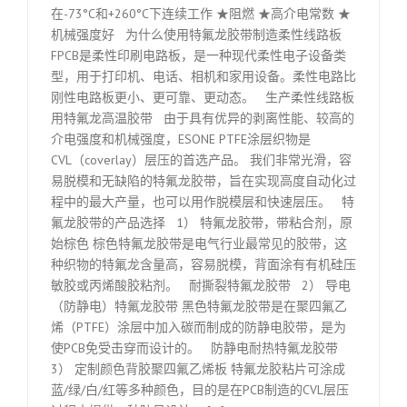
在-73°C和+260°C下连续工作 ★阻燃 ★高介电常数 ★
机械强度好 为什么使用特氟龙胶带制造柔性线路板
FPCB是柔性印刷电路板，是一种现代柔性电子设备类
型，用于打印机、电话、相机和家用设备。柔性电路比
刚性电路板更小、更可靠、更动态。 生产柔性线路板
用特氟龙高温胶带 由于具有优异的剥离性能、较高的
介电强度和机械强度，ESONE PTFE涂层织物是
CVL（coverlay）层压的首选产品。 我们非常光滑，容
易脱模和无缺陷的特氟龙胶带，旨在实现高度自动化过
程中的最大产量，也可以用作脱模层和快速层压。 特
氟龙胶带的产品选择 1） 特氟龙胶带，带粘合剂，原
始棕色 棕色特氟龙胶带是电气行业最常见的胶带，这
种织物的特氟龙含量高，容易脱模，背面涂有有机硅压
敏胶或丙烯酸胶粘剂。 耐撕裂特氟龙胶带 2） 导电
（防静电）特氟龙胶带 黑色特氟龙胶带是在聚四氟乙
烯（PTFE）涂层中加入碳而制成的防静电胶带，是为
使PCB免受击穿而设计的。 防静电耐热特氟龙胶带
3） 定制颜色背胶聚四氟乙烯板 特氟龙胶粘片可涂成
蓝/绿/白/红等多种颜色，目的是在PCB制造的CVL层压