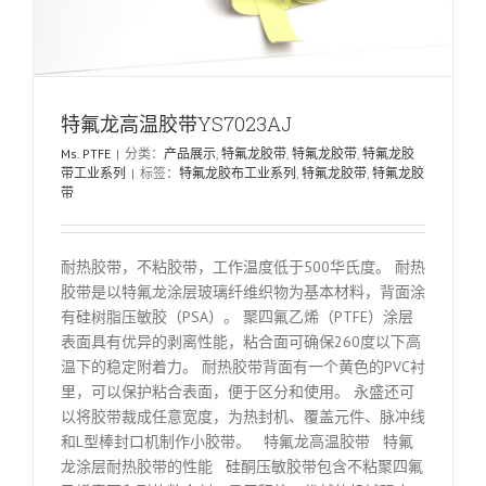
特氟龙高温胶带YS7023AJ
Ms. PTFE
|
分类：
产品展示
,
特氟龙胶带
,
特氟龙胶带
,
特氟龙胶
带工业系列
|
标签：
特氟龙胶布工业系列
,
特氟龙胶带
,
特氟龙胶
带
耐热胶带，不粘胶带，工作温度低于500华氏度。 耐热
胶带是以特氟龙涂层玻璃纤维织物为基本材料，背面涂
有硅树脂压敏胶（PSA）。 聚四氟乙烯（PTFE）涂层
表面具有优异的剥离性能，粘合面可确保260度以下高
温下的稳定附着力。 耐热胶带背面有一个黄色的PVC衬
里，可以保护粘合表面，便于区分和使用。 永盛还可
以将胶带裁成任意宽度，为热封机、覆盖元件、脉冲线
和L型棒封口机制作小胶带。 特氟龙高温胶带 特氟
龙涂层耐热胶带的性能 硅酮压敏胶带包含不粘聚四氟