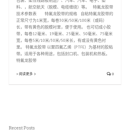
包装、柔性线路板制造）、汽车、汽车、电子、塑
料、，航空航天（脱模、电缆缠绕）等。 特氟龙胶带
技术参数表 特氟龙胶带的规格 自粘特氟龙胶带的
正常尺寸为1米宽，每卷30米/50米/100米（或码）
长，带有黄色的脱模衬里，便于使用。 也可切成小胶
带，每卷12毫米、19毫米、25毫米、50毫米、75毫米
宽，每卷5米/10米/30米/50米长，有或没有黄色衬
里。 特氟龙胶带 以聚四氟乙烯（PTFE）为基材的胶粘
带。适用于各种用途，包括封口机、包装机和热板。
特氟龙胶带
> 阅读更多
0
Recent Posts