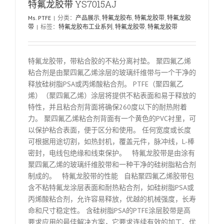
特氟龙胶带 YS7015AJ
Ms. PTFE
|
分类：
产品展示
,
特氟龙胶布
,
特氟龙胶带
,
特氟龙胶
带
|
标签：
特氟龙胶布工业系列
,
特氟龙胶带
,
特氟龙胶带
特氟龙胶带，带粘合胶的不粘分离衬垫。 聚四氟乙烯
粘合剂是由聚四氟乙烯涂层的玻璃纤维带与一个干净的
释放硅树脂PSA或丙烯酸粘合剂。 PTFE（聚四氟乙
烯）（聚四氟乙烯）涂层将提供不粘表面和易于释放的
特性，并且粘合剂背面将确保260度以下的耐热附着
力。 聚四氟乙烯粘合剂背面有一个黄色的PVC衬里，可
以保护粘合表面，便于区分和使用。 任何宽度或长度
可根据用途切割，如热封机，覆盖元件，脉冲线，L-棒
密封，电线包绝缘和线束保护。 特氟龙胶带是由涂有
聚四氟乙烯的玻璃纤维胶带和一种干净的硅树脂粘合剂
制成的。 特氟龙胶带的性能 自粘聚四氟乙烯胶带包
含不粘特氟龙涂层表面和耐热粘合剂，如硅树脂PSA或
丙烯酸粘合剂，允许容易释放，优越的机械强度，长寿
命和尺寸稳定性。 含硅树脂PSA的PTFE涂层胶带是高
要求应用的最佳解决方案，它要求连续有效的加工、优