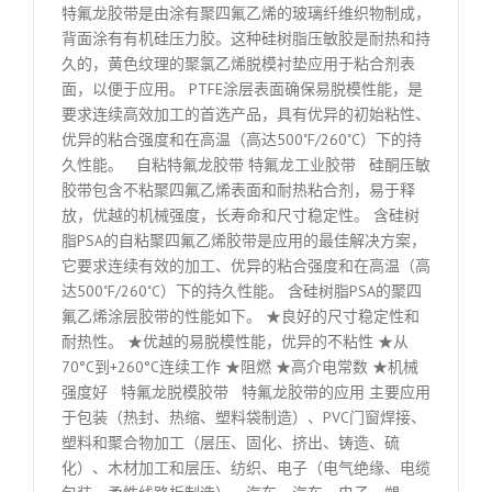
特氟龙胶带是由涂有聚四氟乙烯的玻璃纤维织物制成，
背面涂有有机硅压力胶。这种硅树脂压敏胶是耐热和持
久的，黄色纹理的聚氯乙烯脱模衬垫应用于粘合剂表
面，以便于应用。 PTFE涂层表面确保易脱模性能，是
要求连续高效加工的首选产品，具有优异的初始粘性、
优异的粘合强度和在高温（高达500˚F/260˚C）下的持
久性能。 自粘特氟龙胶带 特氟龙工业胶带 硅酮压敏
胶带包含不粘聚四氟乙烯表面和耐热粘合剂，易于释
放，优越的机械强度，长寿命和尺寸稳定性。 含硅树
脂PSA的自粘聚四氟乙烯胶带是应用的最佳解决方案，
它要求连续有效的加工、优异的粘合强度和在高温（高
达500˚F/260˚C）下的持久性能。 含硅树脂PSA的聚四
氟乙烯涂层胶带的性能如下。 ★良好的尺寸稳定性和
耐热性。 ★优越的易脱模性能，优异的不粘性 ★从
70°C到+260°C连续工作 ★阻燃 ★高介电常数 ★机械
强度好 特氟龙脱模胶带 特氟龙胶带的应用 主要应用
于包装（热封、热缩、塑料袋制造）、PVC门窗焊接、
塑料和聚合物加工（层压、固化、挤出、铸造、硫
化）、木材加工和层压、纺织、电子（电气绝缘、电缆