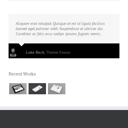
Aliquam erat volutpat. Quisque at est id ligula facilisis
laoreet eget pulvinar nibh. Suspendisse at ultrices dui.
Curabitur ac felis arcu sadips ipsums fugiats nemis.
Luke Beck
,
Theme Fusion
Recent Works