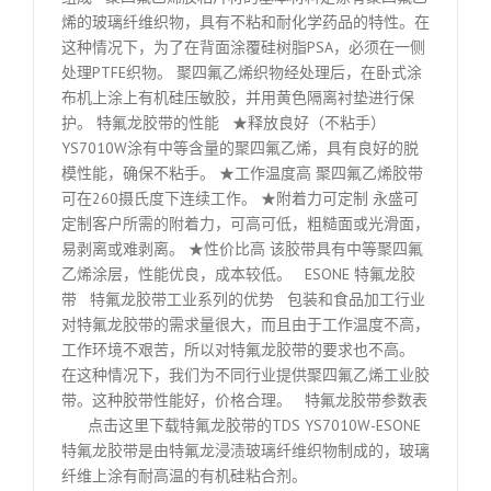
烯的玻璃纤维织物，具有不粘和耐化学药品的特性。在
这种情况下，为了在背面涂覆硅树脂PSA，必须在一侧
处理PTFE织物。 聚四氟乙烯织物经处理后，在卧式涂
布机上涂上有机硅压敏胶，并用黄色隔离衬垫进行保
护。 特氟龙胶带的性能 ★释放良好（不粘手）
YS7010W涂有中等含量的聚四氟乙烯，具有良好的脱
模性能，确保不粘手。 ★工作温度高 聚四氟乙烯胶带
可在260摄氏度下连续工作。 ★附着力可定制 永盛可
定制客户所需的附着力，可高可低，粗糙面或光滑面，
易剥离或难剥离。 ★性价比高 该胶带具有中等聚四氟
乙烯涂层，性能优良，成本较低。 ESONE 特氟龙胶
带 特氟龙胶带工业系列的优势 包装和食品加工行业
对特氟龙胶带的需求量很大，而且由于工作温度不高，
工作环境不艰苦，所以对特氟龙胶带的要求也不高。
在这种情况下，我们为不同行业提供聚四氟乙烯工业胶
带。这种胶带性能好，价格合理。 特氟龙胶带参数表
点击这里下载特氟龙胶带的TDS YS7010W-ESONE
特氟龙胶带是由特氟龙浸渍玻璃纤维织物制成的，玻璃
纤维上涂有耐高温的有机硅粘合剂。