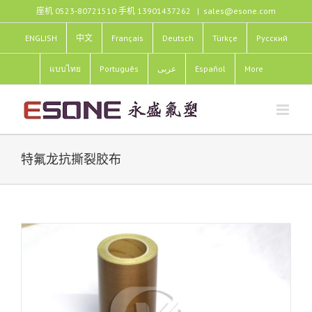
跳
座机 0523-80721510 手机 13901437262
|
sales@esone.com
过
内
ENGLISH
中文
Français
Deutsch
Türkçe
Pусский
容
แบบไทย
Português
عربى
Español
More
特氟龙抗撕裂胶布