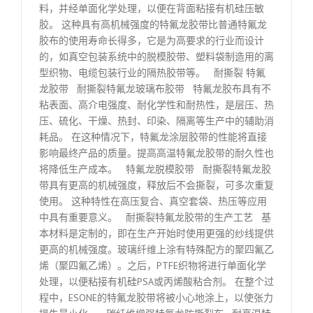
料，并经单面化学处理，以便在背面粘接有机硅压敏
胶。 这种具有高机械强度的特氟龙胶带比普通特氟龙
胶布的使用寿命长得多，它是为高要求的行业而设计
的，如真空包装系统中的脱模胶带、塑料袋制造用的离
型织物、电缆包装行业的隔热胶带等。 耐撕裂 特氟
龙胶带 耐撕裂特氟龙玻璃布胶带 特氟龙胶布具有不
粘表面、高介电强度、耐化学性和耐热性，是层压、热
压、硫化、干燥、热封、印染、隔离等生产中的辅助消
耗品。 在这种情况下，特氟龙涂层胶带的性能将直接
影响最终产品的质量。提高高温特氟龙胶带的耐久性也
将降低生产成本。 特氟龙脱模胶带 耐撕裂特氟龙胶
带具有更高的机械强度，释放后不会撕裂，可多次重复
使用。 这种特性在高压复合、真空套袋、热压等应用
中具有重要意义。 耐撕裂特氟龙胶带的生产工艺 基
本材料是定制的，即在生产开始时使用更强的纱线提供
更高的机械强度。玻璃纤维上涂有特殊配方的聚四氟乙
烯（聚四氟乙烯）。之后，PTFE织物将进行单面化学
处理，以便粘接有机硅PSA或丙烯酸粘合剂。 在整个过
程中，ESONE的特氟龙胶带将被小心地涂上，以使张力