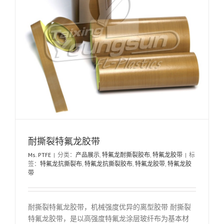
耐撕裂特氟龙胶带
Ms. PTFE
|
分类：
产品展示
,
特氟龙耐撕裂胶布
,
特氟龙胶带
|
标
签：
特氟龙抗撕裂布
,
特氟龙抗撕裂胶布
,
特氟龙胶带
,
特氟龙胶
带
耐撕裂特氟龙胶带，机械强度优异的离型胶带 耐撕裂
特氟龙胶带，是以高强度特氟龙涂层玻纤布为基本材