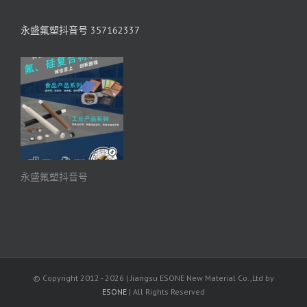
永盛氟塑抖音号 357162337
永盛氟塑抖音号
© Copyright 2012 -
2026 | Jiangsu ESONE New Material Co.,Ltd by
ESONE
| All Rights Reserved