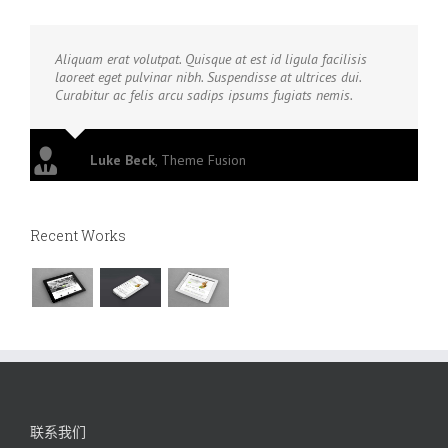
Aliquam erat volutpat. Quisque at est id ligula facilisis
laoreet eget pulvinar nibh. Suspendisse at ultrices dui.
Curabitur ac felis arcu sadips ipsums fugiats nemis.
Luke Beck
,
Theme Fusion
Recent Works
联系我们