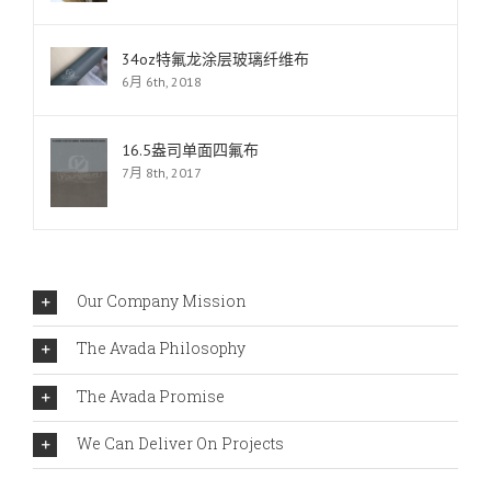
34oz特氟龙涂层玻璃纤维布
6月 6th, 2018
16.5盎司单面四氟布
7月 8th, 2017
Our Company Mission
The Avada Philosophy
The Avada Promise
We Can Deliver On Projects