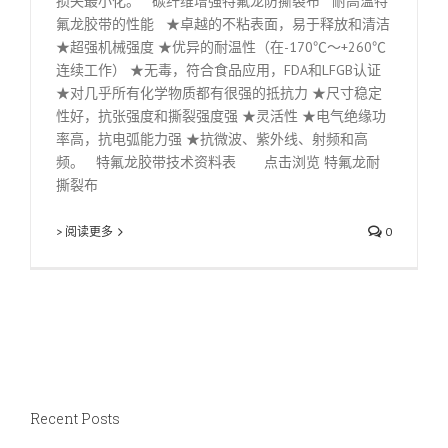
损失最小化。 碳纤维增强特氟龙防撕裂布 耐高温特
氟龙胶带的性能 ★卓越的不粘表面，易于释放和清洁
★超强机械强度 ★优异的耐温性（在-170℃～+260℃
连续工作） ★无毒，符合食品应用，FDA和LFGB认证
★对几乎所有化学物质都有很强的抵抗力 ★尺寸稳定
性好，抗张强度和撕裂强度强 ★灵活性 ★电气绝缘功
率高，抗电弧能力强 ★抗微波、紫外线、射频和高
频。 特氟龙胶带技术资料表 点击浏览 特氟龙耐
撕裂布
> 阅读更多
0
Recent Posts