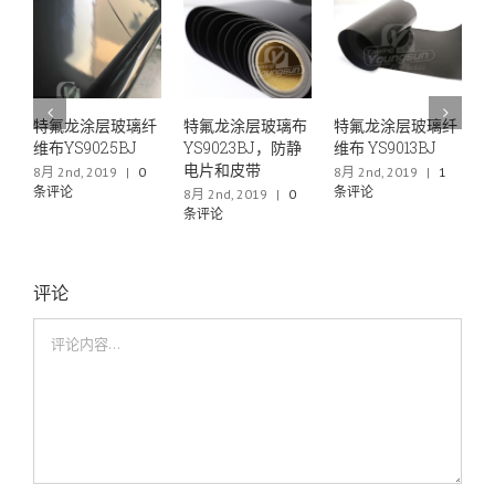
氟龙涂层玻璃纤
特氟龙涂层玻璃布
特氟龙涂层玻璃纤
特氟龙薄
YS9025BJ
YS9023BJ，防静
维布 YS9013BJ
布YS604
电片和皮带
2nd, 2019
|
0
8月 2nd, 2019
|
1
6月 29th, 
评论
条评论
条评论
8月 2nd, 2019
|
0
条评论
评论
评
论