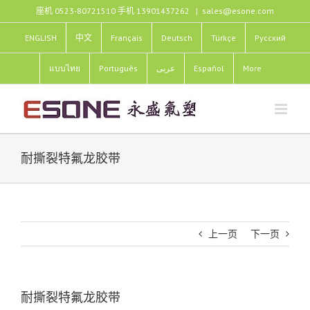
跳
座机 0523-80721510 手机 13901437262
|
sales@esone.com
过
内
ENGLISH
中文
Français
Deutsch
Türkçe
Pусский
容
แบบไทย
Português
عربى
Español
More
耐撕裂特氟龙胶带
上一页
下一页
耐撕裂特氟龙胶带