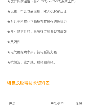
★优异的耐温性（在-170℃～+260℃连续工作）
★无毒，符合食品应用，FDA和LFGB认证
★对几乎所有化学物质都有很强的抵抗力
★尺寸稳定性好，抗张强度和撕裂强度强
★灵活性
★电气绝缘功率高，抗电弧能力强
★抗微波、紫外线、射频和高频。
特氟龙胶带技术资料表
产品
产品类型
涂层