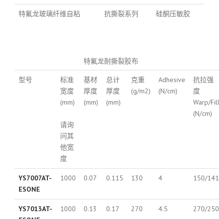
特氟龙玻璃纤维自粘
抗撕裂系列
硅酮压敏胶
特氟龙耐撕裂胶布
型号
标准
基材
总计
克重
Adhesive
抗拉强
宽度
厚度
厚度
(g/m2)
(N/cm)
度
(mm)
(mm)
(mm)
Warp/Fil
(N/cm)
请询
问其
他宽
度
YS7007AT-
1000
0.07
0.115
130
4
150/141
ESONE
YS7013AT-
1000
0.13
0.17
270
4.5
270/250