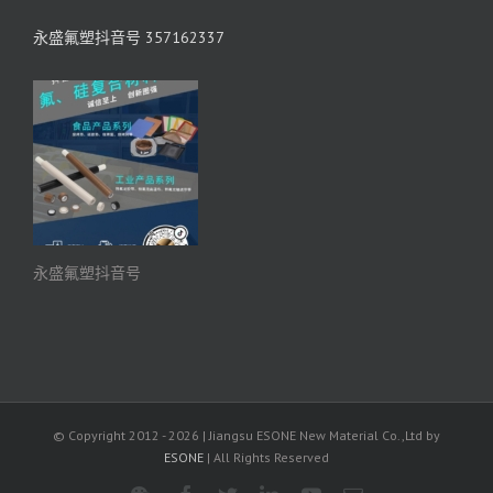
永盛氟塑抖音号 357162337
永盛氟塑抖音号
© Copyright 2012 -
2026 | Jiangsu ESONE New Material Co.,Ltd by
ESONE
| All Rights Reserved