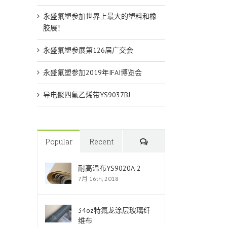
永盛氟塑参加世界上最大的塑料和橡
胶展！
永盛氟塑参展第126届广交会
永盛氟塑参加2019年IFAI博览会
导电聚四氟乙烯带YS9037BJ
Comments
Popular
Recent
耐高温布YS9020A-2
7月 16th, 2018
34oz特氟龙涂层玻璃纤
维布