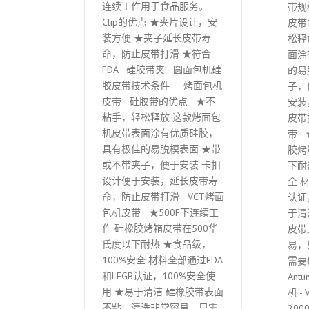
连续工作用于食品服务。
带规
Clip的优点 ★夹片设计，安
皮带
装方便 ★夹子延长皮带寿
松释
命，防止皮带打滑 ★符合
面涂
FDA 硅胶带夹 圆面包机硅
的易
胶皮带技术条件 烤面包机
子，
皮带 硅胶带的优点 ★不
安装
粘手，轻松释放 这款烤面包
皮带
机皮带表面涂有优质硅胶，
带 
具有极佳的易脱模表面 ★带
胶烤
或不带夹子，便于安装 卡扣
下耐
设计便于安装，延长皮带寿
全 
命，防止皮带打滑 VCT烤面
认证
包机皮带 ★500F下连续工
于清
作 硅橡胶烤箱皮带在500华
皮带
氏度以下耐热 ★食品级，
易，
100%安全 材料全部通过FDA
需要
和LFGB认证，100%安全使
Ant
用 ★易于清洁 硅橡胶带表面
机 - 
不粘，清洗非常容易，只需
2000