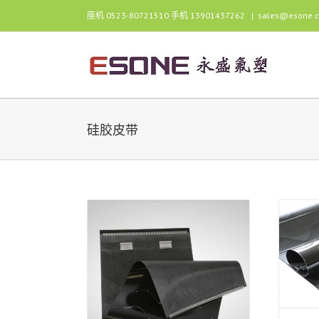
跳
座机 0523-80721510 手机 13901437262
|
sales@esone.
过
内
容
硅胶皮带
VCT高速烤面包机用硅胶条带
产品展示
硅胶布
硅胶烤面包机皮
带夹子的硅胶带
带
食品用特氟龙
布
硅胶烤面包机皮
品用特氟龙