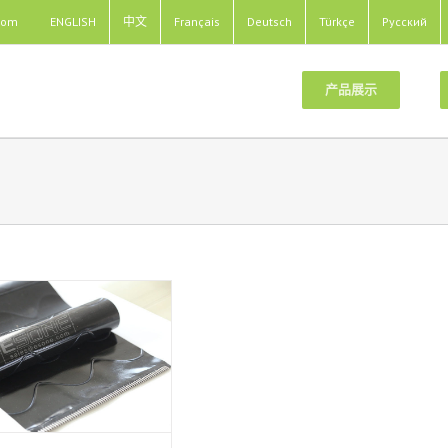
com
ENGLISH
中文
Français
Deutsch
Türkçe
Pусский
产品展示