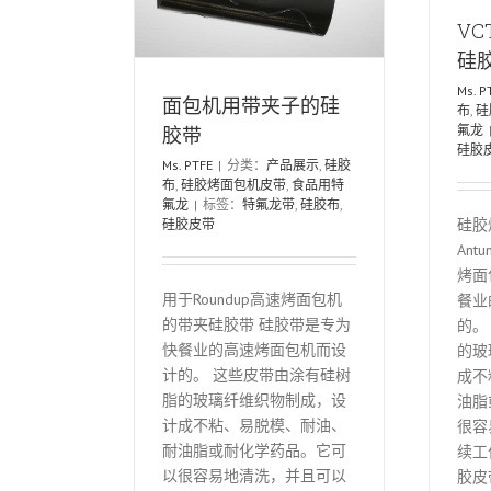
V
硅
Ms. P
面包机用带夹子的硅
布
,
硅
胶带
氟龙
硅胶
Ms. PTFE
|
分类：
产品展示
,
硅胶
布
,
硅胶烤面包机皮带
,
食品用特
氟龙
|
标签：
特氟龙带
,
硅胶布
,
硅胶
硅胶皮带
Ant
烤面
用于Roundup高速烤面包机
餐业
的带夹硅胶带 硅胶带是专为
的。
快餐业的高速烤面包机而设
的玻
计的。 这些皮带由涂有硅树
成不
脂的玻璃纤维织物制成，设
油脂
计成不粘、易脱模、耐油、
很容
耐油脂或耐化学药品。它可
续工
以很容易地清洗，并且可以
胶皮