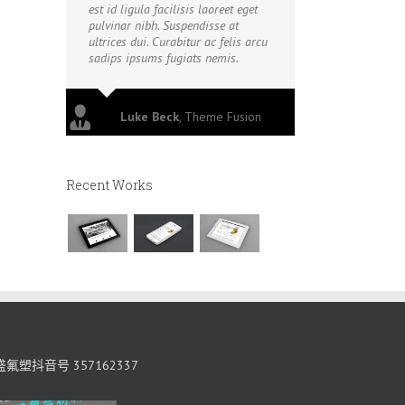
est id ligula facilisis laoreet eget
pulvinar nibh. Suspendisse at
ultrices dui. Curabitur ac felis arcu
sadips ipsums fugiats nemis.
Luke Beck
,
Theme Fusion
Recent Works
氟塑抖音号 357162337