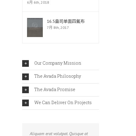
6月 6th, 2018
16.5盎司单面四氟布
7月 8th, 2017
Our Company Mission
The Avada Philosophy
The Avada Promise
We Can Deliver On Projects
Aliquam erat volutpat. Quisque at