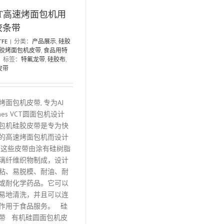
CT高速烤面包机用
胶条带
TFE
|
分类：
产品展示
,
硅胶
胶烤面包机皮带
,
食品用特
|
标签：
特氟龙带
,
硅胶布
,
皮带
烤面包机皮带, 专为AJ
unes VCT圆面包机设计
包机硅胶皮带是专为快
的高速烤面包机而设计
 这些皮带由涂有硅树脂
璃纤维织物制成，设计
粘、易脱模、耐油、耐
或耐化学药品。它可以
易地清洗，并且可以连
作用于食品服务。 硅
带 有机硅圆面包机皮