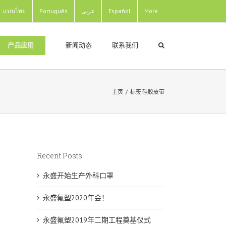
แบบไทย
Português
عربى
Español
More
新闻动态
联系我们
产品应用
主页
/
标签:
硅胶皮带
Recent Posts
永盛开始生产外科口罩
永盛氟塑2020年会！
永盛氟塑2019年二期工程奠基仪式