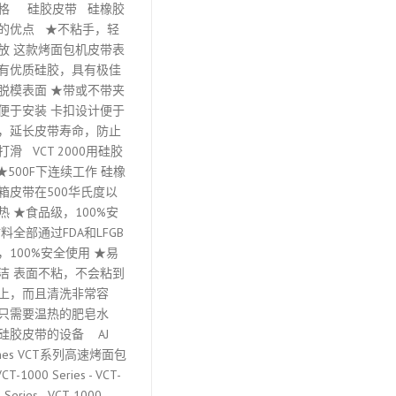
格 硅胶皮带 硅橡胶
的优点 ★不粘手，轻
放 这款烤面包机皮带表
有优质硅胶，具有极佳
脱模表面 ★带或不带夹
便于安装 卡扣设计便于
，延长皮带寿命，防止
打滑 VCT 2000用硅胶
★500F下连续工作 硅橡
箱皮带在500华氏度以
热 ★食品级，100%安
材料全部通过FDA和LFGB
，100%安全使用 ★易
洁 表面不粘，不会粘到
上，而且清洗非常容
只需要温热的肥皂水
硅胶皮带的设备 AJ
unes VCT系列高速烤面包
VCT-1000 Series - VCT-
 Series - VCT-1000 -