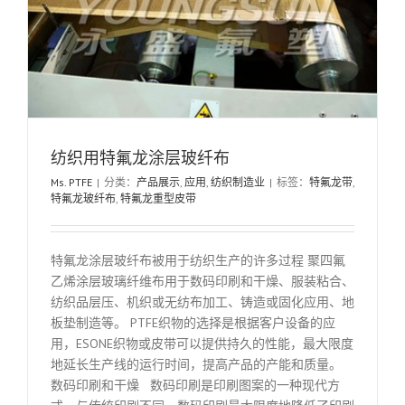
纺织用特氟龙涂层玻纤布
Ms. PTFE
|
分类：
产品展示
,
应用
,
纺织制造业
|
标签：
特氟龙带
,
特氟龙玻纤布
,
特氟龙重型皮带
特氟龙涂层玻纤布被用于纺织生产的许多过程 聚四氟
乙烯涂层玻璃纤维布用于数码印刷和干燥、服装粘合、
纺织品层压、机织或无纺布加工、铸造或固化应用、地
板垫制造等。 PTFE织物的选择是根据客户设备的应
用，ESONE织物或皮带可以提供持久的性能，最大限度
地延长生产线的运行时间，提高产品的产能和质量。
数码印刷和干燥 数码印刷是印刷图案的一种现代方