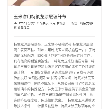
玉米饼用特氟龙涂层玻纤布
Ms. PTFE
|
分类：
产品展示
,
应用
,
食品加工
|
标签：
特氟龙玻纤
布
,
食品加工
特氟龙涂层玻璃布，玉米饼不粘输送带 特氟龙涂层玻
璃布表面不粘、耐热，可制成玉米饼机输送带。由于特
殊的涂层配方，ESONE-PTFE带可以长时间连续工作，
具有很高的耐油腐蚀性。 特氟龙玉米饼输送带带 特
氟龙玉米饼输送带是为满足客户应用的恶劣工作环境而
设计的。 ★油脂含量高 ★连续压制运行 ★皮带必须
传热良好 ★易脱模面 ★ 长寿命玉米饼 特氟龙涂层玉
米饼输送带 在这种情况下，永盛公司采用了特氟龙涂
层玻璃布的特殊配方，并为玉米饼带提供了高含量的聚
四氟乙烯织物。 永盛玉米饼输送带耐油腐蚀性强，抗
连续挤压强度强，传热性能优良。 特氟龙玉米饼输送
带技术条件 特氟龙输送带 特氟龙涂层玻璃布的应