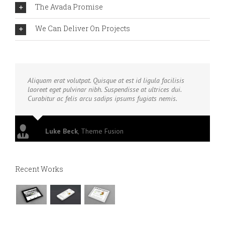
The Avada Promise
We Can Deliver On Projects
Aliquam erat volutpat. Quisque at est id ligula facilisis
laoreet eget pulvinar nibh. Suspendisse at ultrices dui.
Curabitur ac felis arcu sadips ipsums fugiats nemis.
Luke Beck
,
Theme Fusion
Recent Works