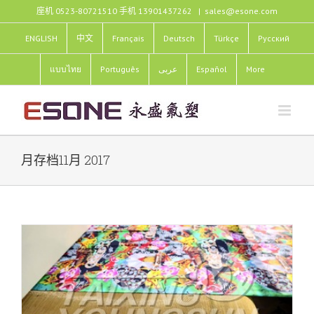
跳
座机 0523-80721510 手机 13901437262
|
sales@esone.com
过
内
ENGLISH
中文
Français
Deutsch
Türkçe
Pусский
容
แบบไทย
Português
عربى
Español
More
月存档
11月 2017