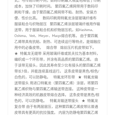
式，与传统印刷不同，数码印刷最大限度地降低了印刷
成本，加快了印刷时间。 聚四氟乙烯网带用于数码印
刷和干燥，由于聚四氟乙烯网带不粘、耐热、安装方
便、性价比高。 数码印刷用特氟龙涂层玻璃纤维布
服装粘合与织物层压 聚四氟乙烯涂层玻璃纤维用作输
送带，用于服装粘合机和织物层压机，如Hashima、
Oshima、Veit、Meyer、Macpi熔合机等。 由于聚四氟
乙烯带具有抗粘、耐热、可连续运行等特点，是熔融应
用中的必备皮带。 熔合带 熔丝压片机皮带如下。
★ 特氟龙无缝带 采用玻璃纤维或凯夫拉为基本材料，
编织成一个环形带，并涂有高品质的聚四氟乙烯。 由
于该带无接头，因此其寿命至少比有接头的聚四氟乙烯
带长3倍，并能连续直线运行。 这条皮带是黑色/棕色/
白色的，可以防静电。 特氟龙环形带 ★ 特氟龙输
送带接头 用进口特氟龙（聚四氟乙烯）涂层，将聚四
氟乙烯织物与聚四氟乙烯输送带连接。 这种皮带是一
种经济高效的机器皮带熔合选择。 这条皮带是黑色/棕
色的，可以防静电。 特氟龙输送带接头 ★ 特氟龙
复合带 由于有两层层压，这种聚四氟乙烯皮带比普通
皮带具有更高的抗拉强度。 内层为防静电聚四氟乙烯