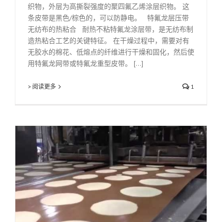
织物，外层为高撕裂强度的聚四氟乙烯涂层织物。 这
条皮带是黑色/棕色的，可以防静电。 特氟龙层压带
无纺布的热粘合 耐热不粘特氟龙涂层带，是无纺布制
造热粘合工艺的关键特征。 在干燥过程中，需要对有
无胶水的棉花、低熔点的纤维进行干燥和固化，然后使
用特氟龙网带或特氟龙重型皮带。 [...]
> 阅读更多
1